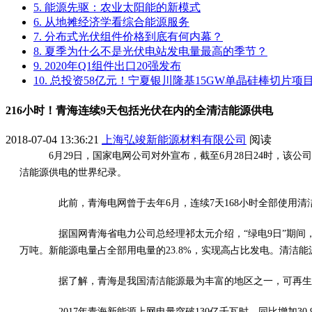
5. 能源先驱：农业太阳能的新模式
6. 从地摊经济学看综合能源服务
7. 分布式光伏组件价格到底有何内幕？
8. 夏季为什么不是光伏电站发电量最高的季节？
9. 2020年Q1组件出口20强发布
10. 总投资58亿元！宁夏银川隆基15GW单晶硅棒切片
216小时！青海连续9天包括光伏在内的全清洁能源供电
2018-07-04 13:36:21
上海弘竣新能源材料有限公司
阅读
6月29日，国家电网公司对外宣布，截至6月28日24时，该公
洁能源供电的世界纪录。
此前，青海电网曾于去年6月，连续7天168小时全部使用清洁
据国网青海省电力公司总经理祁太元介绍，“绿电9日”期间，青海电
万吨。新能源电量占全部用电量的23.8%，实现高占比发电。清洁能
据了解，青海是我国清洁能源最为丰富的地区之一，可再生能源
2017年青海新能源上网电量突破130亿千瓦时，同比增加30.