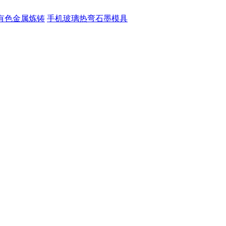
有色金属炼铸
手机玻璃热弯石墨模具