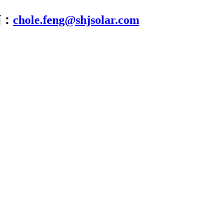
箱：
chole.feng@shjsolar.com