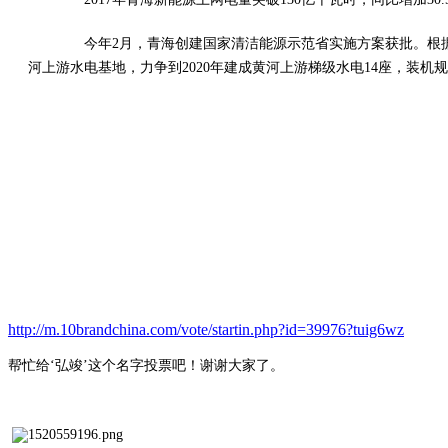
今年2月，青海创建国家清洁能源示范省实施方案获批。根据
河上游水电基地，力争到2020年建成黄河上游梯级水电14座，装机规模
http://m.10brandchina.com/vote/startin.php?id=39976?tuig6wz
帮忙给
‘弘竣’这个名字投票吧！谢谢大家了。