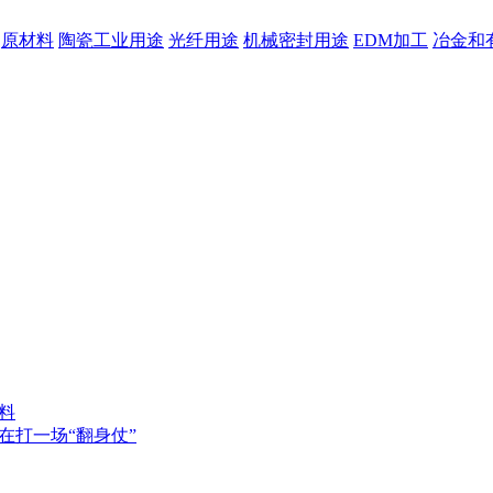
原材料
陶瓷工业用途
光纤用途
机械密封用途
EDM加工
冶金和
料
在打一场“翻身仗”