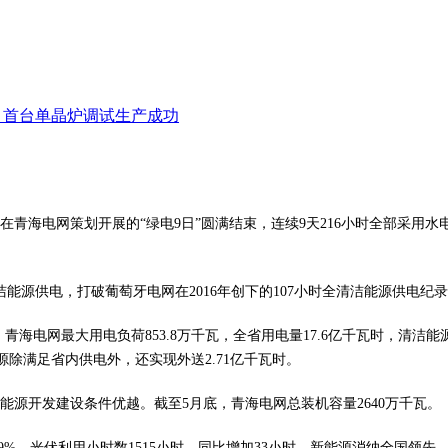
项目首台单晶炉调试生产成功
司在青海电网策划开展的“绿电9日”圆满结束，连续9天216小时全部采
能源供电，打破葡萄牙电网在2016年创下的107小时全清洁能源供电纪
网最大用电负荷853.8万千瓦，全省用电量17.6亿千瓦时，清洁能源发
源除满足省内供电外，还实现外送2.71亿千瓦时。
开发建设条件优越。截至5月底，青海电网总装机容量2640万千瓦。
9%。光伏利用小时数1515小时，同比增加33小时，新能源消纳全国领先