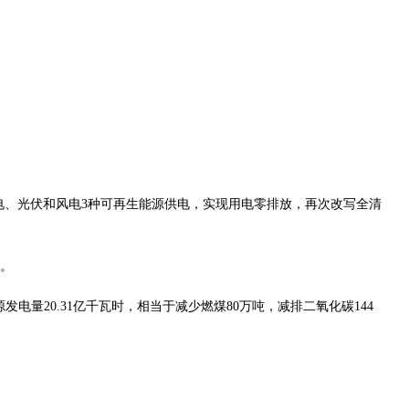
用水电、光伏和风电3种可再生能源供电，实现用电零排放，再次改写全清
录。
电量20.31亿千瓦时，相当于减少燃煤80万吨，减排二氧化碳144
。