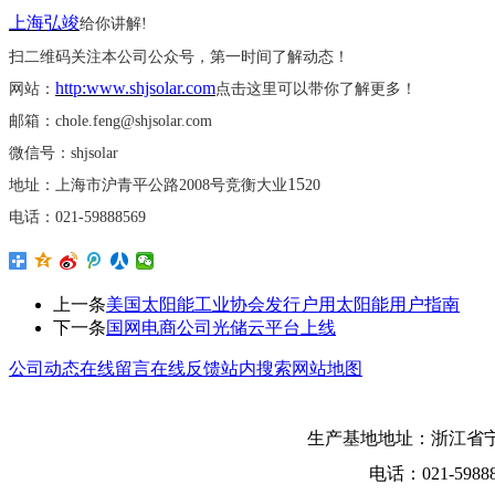
上海弘竣
给你讲解
!
扫二维码关注本公司公众号，第一时间了解动态！
http:www.shjsolar.com
网站：
点击这里可以带你了解更多！
邮箱：
chole.feng@shjsolar.com
微信号：
shjsolar
15
地址：上海市沪青平公路
2008号竞衡大业
20
电话：
021-59888569
上一条
美国太阳能工业协会发行户用太阳能用户指南
下一条
国网电商公司光储云平台上线
公司动态
在线留言
在线反馈
站内搜索
网站地图
生产基地地址：浙江省宁
电话：021-5988