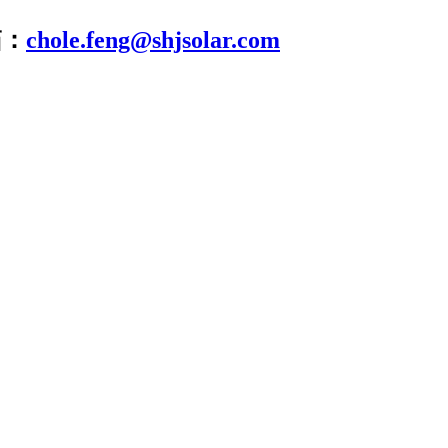
箱：
chole.feng@shjsolar.com