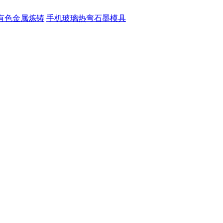
有色金属炼铸
手机玻璃热弯石墨模具