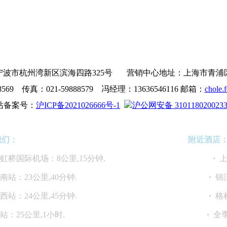
波市杭州湾新区滨海四路325号 营销中心地址：上海市青浦区沪青
8569 传真：021-59888579 冯经理：13636546116 邮箱：
chole.
站备案号：
沪ICP备2021026666号-1
沪公网安备 310118020023
我们：
附近酒店
海虹桥国际机场：8公里,15分钟.
·
上
海南站：23公里,40分钟.
·
锦
海西站：24公里,45分钟.
·
格
上海站：25公里,1小时.
·
全季