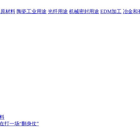
原材料
陶瓷工业用途
光纤用途
机械密封用途
EDM加工
冶金和
料
在打一场“翻身仗”