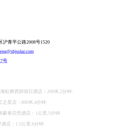
平公路2008号1520
feng@shjsolar.com
37号
：
海虹桥西郊假日酒店：200米,2分钟.
江之星店：800米,4分钟.
林豪泰贝壳酒店：1公里,5分钟.
酒店：1.5公里,6分钟.