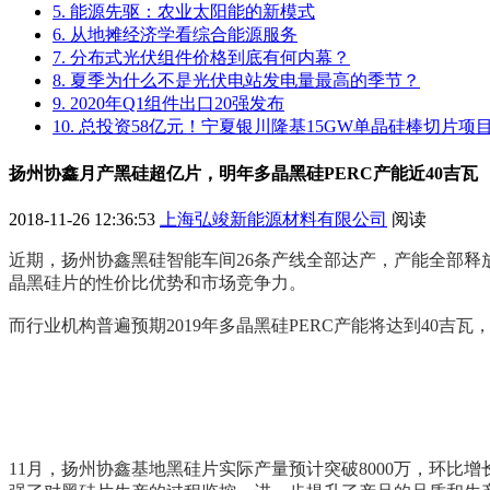
5. 能源先驱：农业太阳能的新模式
6. 从地摊经济学看综合能源服务
7. 分布式光伏组件价格到底有何内幕？
8. 夏季为什么不是光伏电站发电量最高的季节？
9. 2020年Q1组件出口20强发布
10. 总投资58亿元！宁夏银川隆基15GW单晶硅棒切片
扬州协鑫月产黑硅超亿片，明年多晶黑硅PERC产能近40吉瓦
2018-11-26 12:36:53
上海弘竣新能源材料有限公司
阅读
近期，扬州协鑫黑硅智能车间26条产线全部达产，产能全部释
晶黑硅片的性价比优势和市场竞争力。
而行业机构普遍预期2019年多晶黑硅PERC产能将达到40吉瓦
11月，扬州协鑫基地黑硅片实际产量预计突破8000万，环比