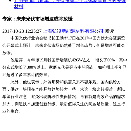
1. 石墨“隐形冠军”：光伏拉晶与半导体制造背后的关键
材料
专家：未来光伏市场增速或将放缓
2017-10-23 12:25:27
上海弘竣新能源材料有限公司
阅读
中国光伏行业协会秘书长王勃华
17日在2017中国光伏大会暨展览
会开幕式上预计，未来光伏市场仍然处于增长态势，但是增速可能会
放缓。
他透露，今年
1到9月我国新增装机42GW左右，增长了60%，其中
分布式增长了300%以上。家庭光伏是亮点中的亮点，如杭州上半年已
经超过了多年累计的数量。
此外，他也表示，外贸形势和供需关系不容乐观。国内供给方
面，供这一块现在产能释放趋势较大一些，求这一块比较艰难，所以
希望行业注意，避免出现阶段性失衡情况。再有就是高效产品的需求
加大，倒逼技术加速创新升级。最后值得关注的问题是质量，这是行
业的生命。