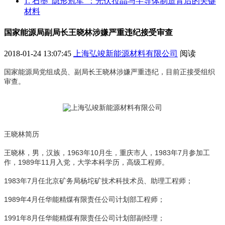
1. 石墨“隐形冠军”：光伏拉晶与半导体制造背后的关键
材料
国家能源局副局长王晓林涉嫌严重违纪接受审查
2018-01-24 13:07:45
上海弘竣新能源材料有限公司
阅读
国家能源局党组成员、副局长王晓林涉嫌严重违纪，目前正接受组织
审查。
王晓林简历
王晓林，男，汉族，1963年10月生，重庆市人，1983年7月参加工
作，1989年11月入党，大学本科学历，高级工程师。
1983年7月任北京矿务局杨坨矿技术科技术员、助理工程师；
1989年4月任华能精煤有限责任公司计划部工程师；
1991年8月任华能精煤有限责任公司计划部副经理；