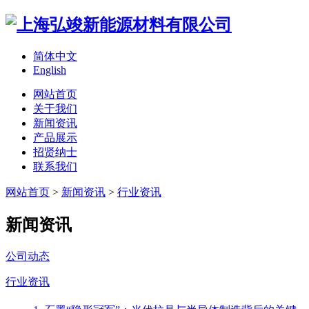
简体中文
English
网站首页
关于我们
新闻资讯
产品展示
招贤纳士
联系我们
网站首页
>
新闻资讯
>
行业资讯
新闻资讯
公司动态
行业资讯