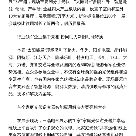
展”为主题，现场主要划分了光伏、“太阳能+”多能互补、智慧能
源+储能、产学研+金融四大产业板块内容，设置了室内和室外
10大专题展厅，展示面积5万平方米，折合标准展位2200个，展
会规模比往届增长了近两倍，创历届最高。
行业领军企业集中亮相 协同助力新旧动能转换
本届“太阳能展”现场吸引了格力、华为、阳光电源、晶科能
源、阿特斯、江苏天合、隆基乐叶、特变电工、长虹、TCL、大
海、力诺、齐鲁交通等全球及国内的近500家新能源领军企业强
势亮相。在众多参展企业中，不仅有全球前20强的光伏组件和逆
变器生产商，也有国内多家光伏领域知名品牌企业。现场展示内
容主要涵盖了智慧能源、能源大数据、清洁供暖等领域的优势产
品、技术和解决方案等。
首个家庭光伏逆变器智能应用解决方案亮相大会
在展会现场，三晶电气展示的“i 家”家庭光伏逆变器共享运
维线上平台吸引了众多观众的眼球。此家庭光伏“共享运维”线上
平台不仅可实现线上到线下的贯通，共享运维的体系逐步成型，