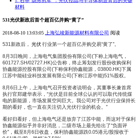
1. 石墨“隐形冠军”：光伏拉晶与半导体制造背后的关键
材料
531光伏新政后首个超百亿并购“黄了”
2018-08-10 13:03:05
上海弘竣新能源材料有限公司
阅读
531新政后，
光伏
行业第一个超百亿并购交易“黄了”。
8月3日晚间，上海电气集团股份有限公司(下称上海电气，
601727.SH/02727.HK)公告称，终止筹划发行股份收购保利
协鑫能源控股有限公司(下称保利协鑫能源，03800.HK)下属
江苏中能硅业科技发展有限公司(下称江苏中能)51%股权。
8月6日上午，上海电气召开投资者说明会，其董事长兼首席
执行官郑建华表示，“光伏是目前全球公认的可以取代传统煤
电的新能源，市场发展空间巨大。我公司对于光伏行业保持长
期的看好，也一直在关注切入光伏行业的机会。”
看好归看好，但上海电气还是放弃了江苏中能，而这对于保利
协鑫能源似乎并非好消息，二级市场上最先给出了“负面评
价”，截至8月6日收盘，保利协鑫能源跌0.05港元/股报收于