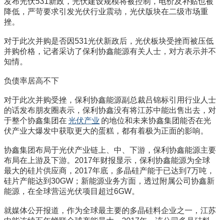
发布光伏531新政，光伏建设规模将被控制，电价及补贴也被
降低，严苛要求引发光伏行业震动，光伏版块在二级市场重
挫。
对于此次并购是否因531光伏新政后，光伏板块受挫而被压低
并购价格，记者采访了保利协鑫能源有关人士，对方表示并不
知情。
负债率居高不下
对于此次并购受挫，保利协鑫能源副总裁吕锦标引用行业人士
的话发布朋友圈表示，保利协鑫没有将江苏中能出售出去，对
于整个协鑫集团在
光伏产业
的地位和未来协鑫集团能否在光
伏产业大爆发中获取更大的蛋糕，都有着极为正面的影响。
协鑫集团布局于光伏产业链上、中、下游，保利协鑫能源主要
布局在上游及下游。2017年财报显示，保利协鑫能源为全球
最大的硅片供应商，2017年底，多晶硅产能于已达到7万吨，
硅片产能达到30GW；新能源业务方面，透过附属公司协鑫新
能源，在全球营运光伏项目超过6GW。
就媒体公开报道，作为全球最主要的多晶硅料企业之一，江苏