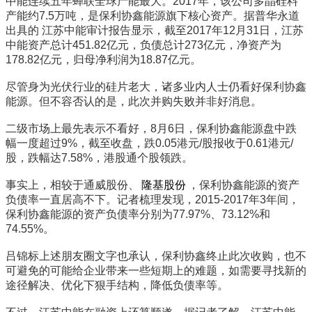
中能连续五年蝉联全球产能最大。2017年，该公司多晶硅料
产能约7.5万吨，是保利协鑫能源旗下核心资产。据普华永道
出具的 江苏中能审计报告显示，截至2017年12月31日，江苏
中能资产总计451.82亿元，负债总计273亿元，净资产为
178.82亿元，归母净利润为18.87亿元。
尽管身为光伏行业的硅片老大，诸多业内人士仍看好保利协鑫
能源。但不容否认的是，此次并购失败并非好消息。
二级市场上最先表示不看好，8月6日，保利协鑫能源盘中跌
幅一度超过9%，截至收盘，跌0.05港元/股报收于0.61港元/
股，跌幅达7.58%，港股通个股领跌。
事实上，相较于通威股份、
隆基股份
，保利协鑫能源的资产
负债率一直居高不下。记者梳理发现，2015-2017年3年间，
保利协鑫能源的资产负债率分别为77.97%、73.12%和
74.55%。
吕锦标上述朋友圈文字也承认，保利协鑫终止此次收购，也不
可避免的可能给企业带来一些短期上的难题，如需要寻找新的
途径解决、优化下狠手结构，降低负债率等。