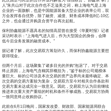
此次国企与民企的合作并业内解读为“强强联合”。协鑫系“掌门
人”朱共山对于此次合作也不乏溢美之词，称上海电气是上海
企业的一面旗帜，也是中国能源装备大型企业的表率公司，双
方会发挥各自优势，除了融资、减债、财务成本降低8亿-10亿
之外，也会通过并购及合资平台再次起航。
保利协鑫能源不愿具名的知情高层曾在接受《华夏时报》记者
采访时表示：“上海电气进入后，作为大型国企的身份，会降
低今后业务发展的融资成本。”
据记者了解，此次交易双方筹划许久，而保利协鑫能源主要想
获得现金。
但两个月后，这场聚集了诸多目光的并购“泡汤”了。对于交易
终止原因，上海电气含糊其辞概括为，“鉴于标的公司规模体
量巨大、标的公司涉及本次交易的资产边界尚未最终确定、本
次交易的交易方案较为复杂，交易双方至今对相关合作条款和
交易方案未达成完全一致意见。因此，交易双方认为目前继续
推进本次重大资产重组的时机和条件不够成熟，交易双方协商
一致同意终止收购协议。”
此前在6月1日晚间，国家发改委、财政部、国家能源局联合