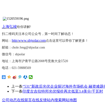
上海弘竣
给你讲解
!
扫二维码关注本公司公众号，第一时间了解动态！
http:www.shjsolar.com
网站：
点击这里可以带你了解更多！
邮箱：
chole.feng@shjsolar.com
微信号：
shjsolar
15
地址：上海市沪青平公路
2008号竞衡大业
20
电话：
021-59888569
上一条
“531”新政后光伏企业探讨海外市场机会 融资难题
下一条
印度古吉拉特邦光伏报价再次低至3.4美分/千瓦时
公司动态
在线留言
在线反馈
站内搜索
网站地图