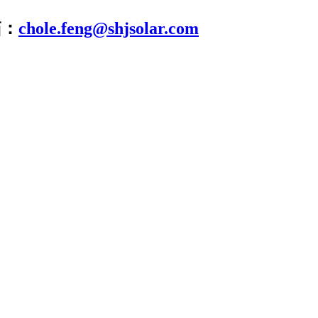
箱：
chole.feng@shjsolar.com