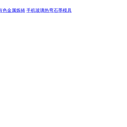
有色金属炼铸
手机玻璃热弯石墨模具