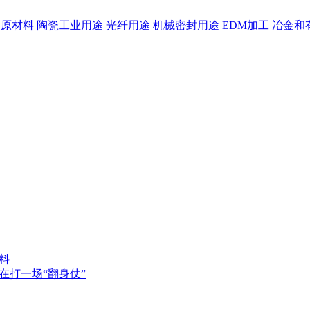
原材料
陶瓷工业用途
光纤用途
机械密封用途
EDM加工
冶金和
料
在打一场“翻身仗”