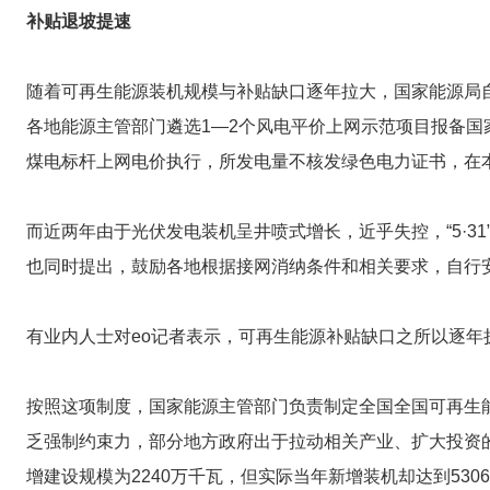
补贴退坡提速
随着可再生能源装机规模与补贴缺口逐年拉大，国家能源局
各地能源主管部门遴选1—2个风电平价上网示范项目报备国
煤电标杆上网电价执行，所发电量不核发绿色电力证书，在
而近两年由于光伏发电装机呈井喷式增长，近乎失控，“5·3
也同时提出，鼓励各地根据接网消纳条件和相关要求，自行
有业内人士对eo记者表示，可再生能源补贴缺口之所以逐
按照这项制度，国家能源主管部门负责制定全国全国可再生
乏强制约束力，部分地方政府出于拉动相关产业、扩大投资的
增建设规模为2240万千瓦，但实际当年新增装机却达到530