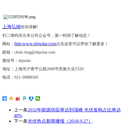
上海弘竣
给你讲解
!
扫二维码关注本公司公众号，第一时间了解动态！
http:www.shjsolar.com
网站：
点击这里可以带你了解更多！
邮箱：
chole.feng@shjsolar.com
微信号：
shjsolar
15
地址：上海市沪青平公路
2008号竞衡大业
20
电话：
021-59888569
上一条
2032年能源供应将达到顶峰 光伏发电占比将达
40%
下一条
光伏热点新闻播报（2018-9-27）