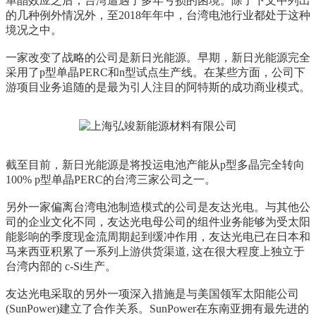
单晶效应之后，台湾遭遇了多年亏损的困境。除了下文中列出
的几种例外情况外，至2018年年中，台湾电池行业都处于这种
境况之中。
一家改变了战略的公司是新日光能源。早期，新日光能源完全
采用了p型单晶PERC和n型试点生产线。在某些方面，公司下
游项目业务追随的是最为引人注目的阿特斯的成功商业模式。
截至目前，新日光能源是将投运电池产能从p型多晶完全转向
100% p型单晶PERC的台湾三家公司之一。
另外一家偏离台湾电池制造模式的公司是友达光电。与其他公
司的企业文化不同，友达光电母公司的组件业务能够为受太阳
能影响的季度现金流周期起到缓冲作用，友达光电已在日本和
马来西亚积累了一系列上游供货渠道, 这在很大程度上独立于
台湾内部的 c-Si生产。
友达光电采取的另外一项深入措施是与美国领军太阳能公司
(SunPower)建立了合作关系。SunPower在东南亚拥有最先进的