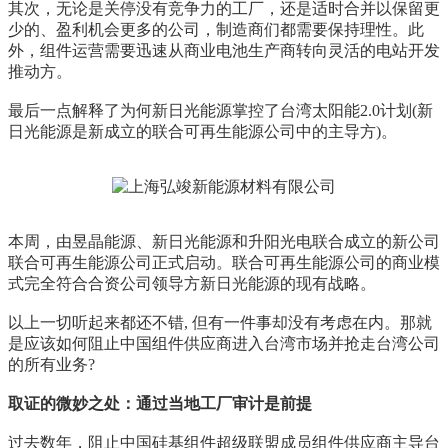
其次，无论是关停没有竞争力的工厂，还是适时合并以保留更
少的、盈利机会更多的公司，制造商们都需要保持理性。此
外，组件运营需要迅速从商业电池生产商转向灵活的电站开发
推动方。
最后一点解释了为何新日光能源掌控了台湾太阳能2.0计划(新
日光能源是新成立的联合可再生能源公司中的主导方)。
本周，由昱晶能源、新日光能源和升阳光电联合成立的新公司
联合可再生能源公司正式启动。联合可再生能源公司的商业模
式完全符合合资公司领导方新日光能源的现有战略。
以上一切听起来都还不错, 但有一件事却没有考虑在内。那就
是应该如何阻止中国组件供应商进入台湾市场并抢走台湾公司
的所有业务?
取证的微妙之处：通过当地工厂审计是前提
过去数年，阻止中国硅基组件超级联盟成员组件供应商主导台