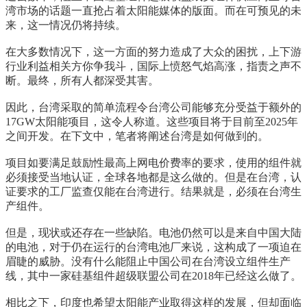
湾市场的话题一直抢占着太阳能媒体的版面。而在可预见的未
来，这一情况仍将持续。
在大多数情况下，这一方面的努力造成了大众的困扰，上下游
行业利益相关方你争我斗，国际上愤怒气焰高涨，指责之声不
断。最终，所有人都深受其害。
因此，台湾采取的简单流程令台湾公司能够充分受益于额外的
17GW太阳能项目，这令人称道。这些项目将于目前至2025年
之间开发。在下文中，笔者将阐述台湾是如何做到的。
项目如要满足鼓励性最高上网电价费率的要求，使用的组件就
必须接受当地认证，全球各地都是这么做的。但是在台湾，认
证要求的工厂监查仅能在台湾进行。结果就是，必须在台湾生
产组件。
但是，现状或还存在一些缺陷。电池仍然可以是来自中国大陆
的电池，对于仍在运行的台湾电池厂来说，这构成了一项迫在
眉睫的威胁。没有什么能阻止中国公司在台湾设立组件生产
线，其中一家硅基组件超级联盟公司在2018年已经这么做了。
相比之下，印度也希望太阳能产业取得这样的发展，但却面临