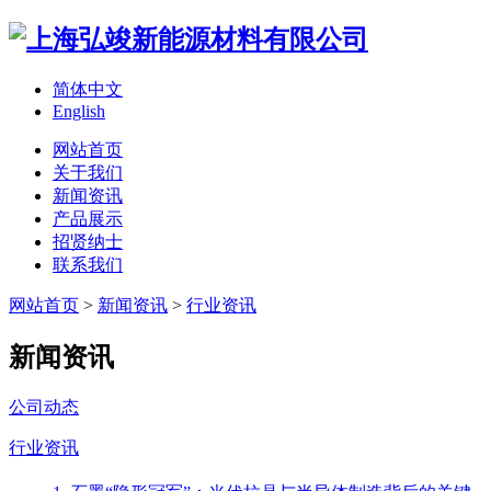
简体中文
English
网站首页
关于我们
新闻资讯
产品展示
招贤纳士
联系我们
网站首页
>
新闻资讯
>
行业资讯
新闻资讯
公司动态
行业资讯