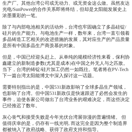
生产厂。其他台湾公司或无动力、或无资金这么做。虽然友达
光电/SunPower的合作关系即将终结，但却是太阳能发展史上
浓墨重彩的一笔。
除了与内部电池相关的活动外，台湾也牢固确立了多晶硅锭/
硅片的生产能力。与电池生产一样，数年来，台湾一直引领着
多晶铸造工艺相关的改进措施的发展，其对应生产的产品质量
是所有中国多晶生产商羡慕的对象。
但是，中国已经迎头赶上。从单纯的规模经济性来看，保利协
鑫建立的新制造参数(尤其是成本)在中国之外无人与之匹敌。
当下，台湾的铸锭/硅片加工仍然一如既往。笔者将在PV-Tech
下一篇台湾太阳能博文中深入探讨这一话题。
需要特别指出的是，中国531新政影响了全球多晶生产领域，
也影响了台湾。但中国531新政仅是快速跟进了必然会发生的
事件，迫使各家公司做出了台湾业务的艰难决定，而这些决定
已经推迟了数年。
灰心丧气和接受失败是今年光伏台湾展弥漫的普遍情绪。 但
值得庆幸的是，仍存有一线光明, 而这完全是因为整个制造界
都被纳入了政府战略、获得了政府支持和指导。