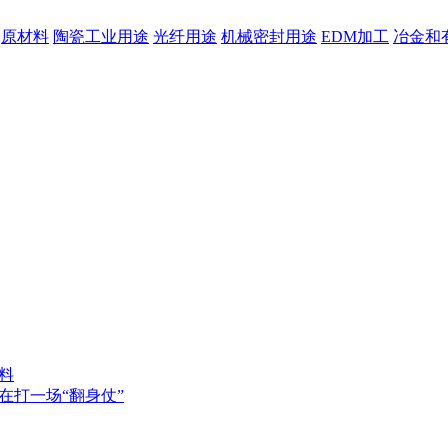
原材料
陶瓷工业用途
光纤用途
机械密封用途
EDM加工
冶金和
料
在打一场“翻身仗”