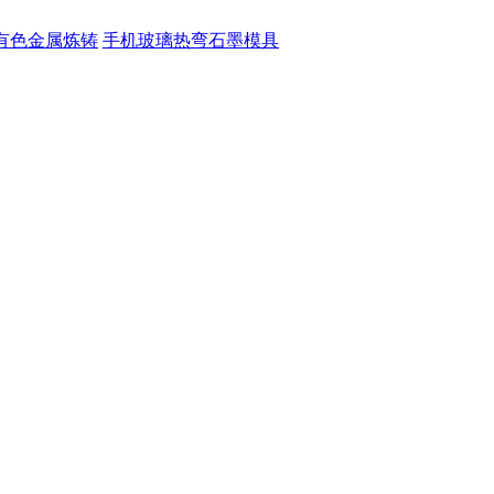
有色金属炼铸
手机玻璃热弯石墨模具