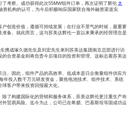
了考察。成功获得此次55MW组件订单，再次证明了辉伦
太
内融资机构的认可，为今后积极响应国家联合海外融资渠道实
客户创造价值，遵循可持续发展；在行业不景气的时候，最重要
及准备。就此而言，这与苏美达辉伦一直以来秉承的经营理念是
先生携成塚久德先生及刘宏先生来到苏美达集团南京总部进行访
设的合资基金则将负责今后项目的投资和管理。这标志着苏美达
关注。因此，组件产品的高效率、低成本是日企衡量组件供应方
展，每年投入数千万元研发资金，聚焦电池技术、组件技术、系统
全球客户带来投资回报最大化。
。除了构建国际化的营销和服务体系，苏美达辉伦更注重生产布
对外贸易风险。迄今为止，公司已在希腊、巴基斯坦等国成功运