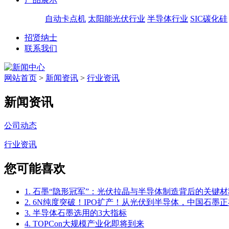
自动卡点机
太阳能光伏行业
半导体行业
SIC碳化硅
招贤纳士
联系我们
网站首页
>
新闻资讯
>
行业资讯
新闻资讯
公司动态
行业资讯
您可能喜欢
1. 石墨“隐形冠军”：光伏拉晶与半导体制造背后的关键材
2. 6N纯度突破！IPO扩产！从光伏到半导体，中国石墨正
3. 半导体石墨选用的3大指标
4. TOPCon大规模产业化即将到来