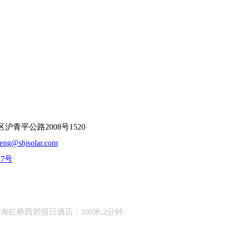
平公路2008号1520
feng@shjsolar.com
37号
：
海虹桥西郊假日酒店：200米,2分钟.