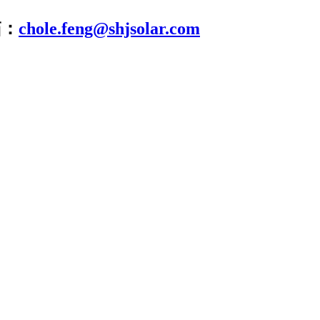
箱：
chole.feng@shjsolar.com