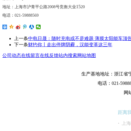
15
地址：上海市沪青平公路
2008号竞衡大业
20
电话：
021-59888569
上一条
中电日晟：随时充电或不是难题 薄膜太阳能车顶
下一条
财约你丨走出停牌阴霾，汉能变革这三年
公司动态
在线留言
在线反馈
站内搜索
网站地图
生产基地地址：浙江省宁
电话：021-5988
网
距离
·
上