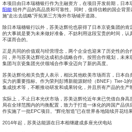
本项目由日本瑞穗银行作为主融资方，在项目开发前期，日本
阳能
组件产品的高品质和可靠性。同时，值得信赖的国企背景
施“走出去战略”开拓第三方海外市场铺开道路。
除日本瑞穗银行以外，苏美达辉伦也获得了日本京瓷集团的肯
的大事就是要为未来做好准备。不妨利用这段宝贵的时间，认
不谋而合的。
正是共同的价值观与经营理念，两个企业也迎来了历史性的合
问，并与苏美达辉伦达成初步战略合作。按照合作规划，未来
集团与京瓷集团光伏领域合作事业迈向了新的高度。
苏美达辉伦相关负责人表示，相比其他欧美市场而言，日本自
实力的重要指标。作为荣列彭博新能源财经（BNEF）Tier
集成技术等，不断推动研发和成果转化，并且所有产品的生产
实际上，不止日本光伏市场，苏美达辉伦近年来已凭借自身高
局在全球范围内的均衡配置，致力于打造一体化的跨国产品供
作实施了一批EPC项目。“辉伦智造”已在世界各地陆续开花结
2014年起，苏美达能源在日本相继建成多座光伏电站