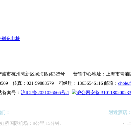
告别充电桩
波市杭州湾新区滨海四路325号 营销中心地址：上海市青浦区沪青
8569 传真：021-59888579 冯经理：13636546116 邮箱：
chole.
站备案号：
沪ICP备2021026666号-1
沪公网安备 310118020023
我们：
附近酒店
海虹桥国际机场：8公里,15分钟.
·
上