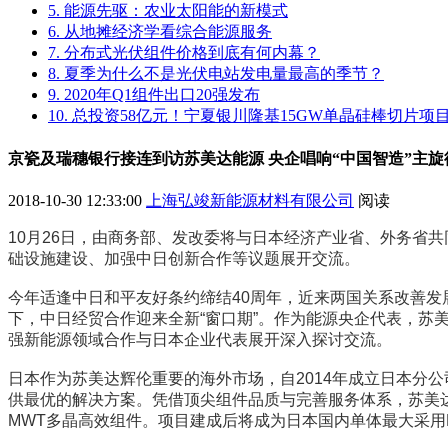
5. 能源先驱：农业太阳能的新模式
6. 从地摊经济学看综合能源服务
7. 分布式光伏组件价格到底有何内幕？
8. 夏季为什么不是光伏电站发电量最高的季节？
9. 2020年Q1组件出口20强发布
10. 总投资58亿元！宁夏银川隆基15GW单晶硅棒切片
京瓷及瑞穗银行接连到访苏美达能源 央企唱响“中国智造”主旋
2018-10-30 12:33:00
上海弘竣新能源材料有限公司
阅读
10月26日，由商务部、发改委将与日本经济产业省、外务省
础设施建设、加强中日创新合作等议题展开交流。
今年适逢中日和平友好条约缔结40周年，近来两国关系改善发展
下，中日经贸合作迎来全新“窗口期”。作为能源央企代表，
强新能源领域合作与日本企业代表展开深入探讨交流。
日本作为苏美达辉伦重要的海外市场，自2014年成立日本分
供最优的解决方案。凭借顶尖组件品质与完善服务体系，苏美达
MWT多晶高效组件。项目建成后将成为日本国内单体最大采用