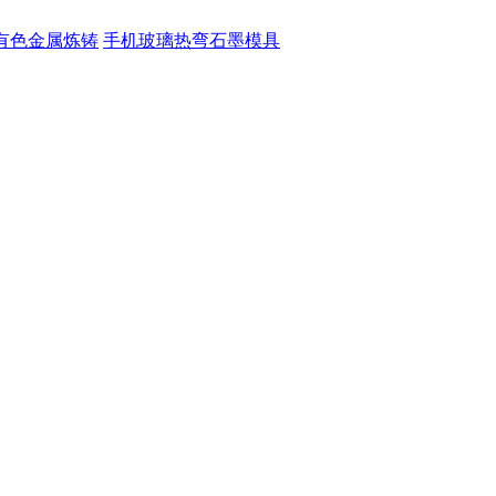
有色金属炼铸
手机玻璃热弯石墨模具