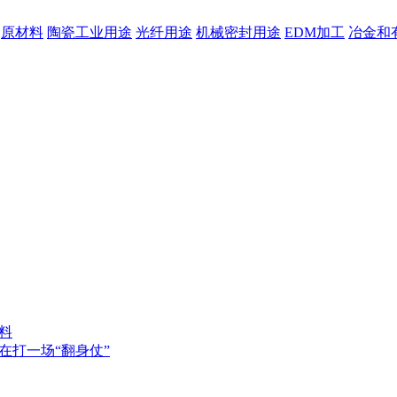
原材料
陶瓷工业用途
光纤用途
机械密封用途
EDM加工
冶金和
料
在打一场“翻身仗”