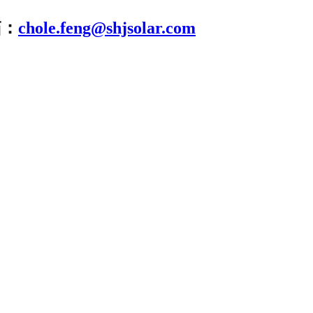
箱：
chole.feng@shjsolar.com