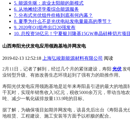
5. 能源先驱：农业太阳能的新模式
6. 从地摊经济学看综合能源服务
7. 分布式光伏组件价格到底有何内幕？
8. 夏季为什么不是光伏电站发电量最高的季节？
9. 2020年Q1组件出口20强发布
10. 总投资58亿元！宁夏银川隆基15GW单晶硅棒切片
山西寿阳光伏发电应用领跑基地并网发电
2019-02-13 12:52:18
上海弘竣新能源材料有限公司
阅读
2月11日，记者了解到，经过几个月的紧张建设，寿阳
光伏
发
业转型升级、有效改善生态环境起到了强有力的助推作用。
寿阳光伏发电应用领跑基地是近年来寿阳县引进的最大的地面转型
千瓦时，实现年销售收入3亿元，税收5000余万元，带动当地农
吨、减少一氧化碳排放量133.9吨的目标。
据了解，为确保项目如期并网发电，该县先后出台《寿阳县光
地租赁、工程建设、施工安装等方面予以积极的配合。