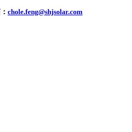
箱：
chole.feng@shjsolar.com