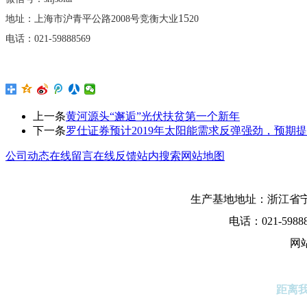
15
地址：上海市沪青平公路
2008号竞衡大业
20
电话：
021-59888569
上一条
黄河源头“邂逅”光伏扶贫第一个新年
下一条
罗仕证券预计2019年太阳能需求反弹强劲，预期提高
公司动态
在线留言
在线反馈
站内搜索
网站地图
生产基地地址：浙江省宁
电话：021-5988
网
距离