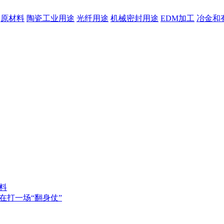
原材料
陶瓷工业用途
光纤用途
机械密封用途
EDM加工
冶金和
料
在打一场“翻身仗”