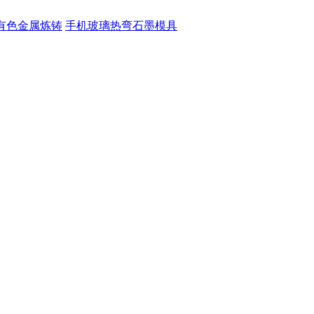
有色金属炼铸
手机玻璃热弯石墨模具