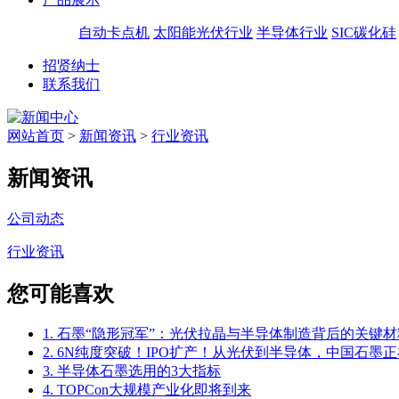
自动卡点机
太阳能光伏行业
半导体行业
SIC碳化硅
招贤纳士
联系我们
网站首页
>
新闻资讯
>
行业资讯
新闻资讯
公司动态
行业资讯
您可能喜欢
1. 石墨“隐形冠军”：光伏拉晶与半导体制造背后的关键材
2. 6N纯度突破！IPO扩产！从光伏到半导体，中国石墨正
3. 半导体石墨选用的3大指标
4. TOPCon大规模产业化即将到来