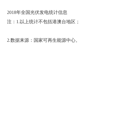
2018年全国光伏发电统计信息
注：1.以上统计不包括港澳台地区；
2.数据来源：国家可再生能源中心。