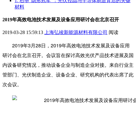
1. 石墨“隐形冠军”：光伏拉晶与半导体制造背后的关键
材料
2019年高效电池技术发展及设备应用研讨会在北京召开
2019-03-28 15:59:13
上海弘竣新能源材料有限公司
阅读
2019年3月28日，2019年高效电池技术发展及设备应用
研讨会在北京召开。会议旨在探讨高效光伏产品技术进展及国
内设备研究情况，推动设备企业与制造企业对接。来自行业主
管部门、光伏制造企业、设备企业、研究机构的代表出席了此
次会议。