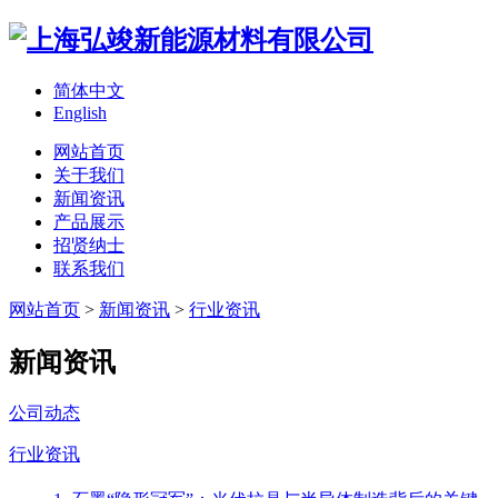
简体中文
English
网站首页
关于我们
新闻资讯
产品展示
招贤纳士
联系我们
网站首页
>
新闻资讯
>
行业资讯
新闻资讯
公司动态
行业资讯