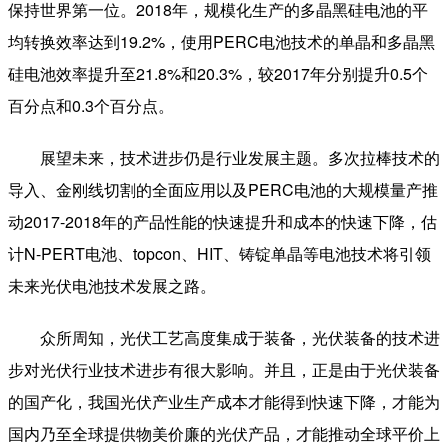
保持世界第一位。2018年，规模化生产的多晶黑硅电池的平
均转换效率达到19.2%，使用PERC电池技术的单晶和多晶黑
硅电池效率提升至21.8%和20.3%，较2017年分别提升0.5个
百分点和0.3个百分点。
展望未来，技术进步仍是行业发展主题。多次拉棒技术的
导入、金刚线切割的全面应用以及PERC电池的大规模量产推
动2017-2018年的产品性能的快速提升和成本的快速下降，估
计N-PERT电池、topcon、HIT、铸锭单晶等电池技术将引领
未来光伏电池技术发展之路。
众所周知，光伏工艺高度集成于装备，光伏装备的技术进
步对光伏行业技术进步有很大影响。并且，正是由于光伏装备
的国产化，我国光伏产业生产成本才能得到快速下降，才能为
国内乃至全球提供物美价廉的光伏产品，才能推动全球平价上