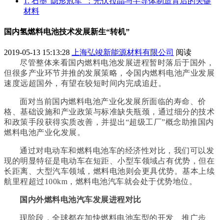
1. 石墨“隐形冠军”：光伏拉晶与半导体制造背后的关键
材料
国内氢燃料电池技术发展新生“转机”
2019-05-13 15:13:28
上海弘竣新能源材料有限公司
阅读
尽管整体来看国内燃料电池发展进程暂时落后于国外，
但很多产业环节并推的发展策略，令国内燃料电池产业发展
速度远超国外，有望在较短时间内完成追赶。
面对当前国内燃料电池产业化发展所面临的寿命、价
格、基础设施和产业政策与标准缺失瓶颈，通过细分的技术
和政策手段获得实质改善，并提出“超级工厂”概念助推国内
燃料电池产业化发展。
通过对电动车和燃料电池车的经济性对比，我们可以发
现的明显特征是电动车在短距、小型车领域占有优势，但在
长距离、大型汽车领域，燃料电池则会更具优势。基本上续
航里程超过100km，燃料电池汽车就会处于优势地位。
国内外燃料电池汽车发展进程对比
现阶段，全球都在加快燃料电池车型的开发、推广步