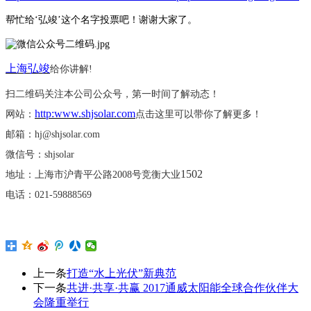
帮忙给
‘弘竣’这个名字投票吧！谢谢大家了。
上海弘竣
给你讲解
!
扫二维码关注本公司公众号，第一时间了解动态！
http:www.shjsolar.com
网站：
点击这里可以带你了解更多！
邮箱：
hj@shjsolar.com
微信号：
shjsolar
1502
地址：上海市沪青平公路
2008号竞衡大业
电话：
021-59888569
上一条
打造“水上光伏”新典范
下一条
共进·共享·共赢 2017通威太阳能全球合作伙伴大
会隆重举行