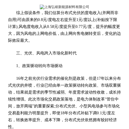
综上假设条件，我们估算分布式光伏的度电收入(并网而非
自用)可由原来的0.8元/度电左右提升至1元/度以上(补贴按下限
计算);风电度电收入从0.58元/度提升至0.77元/度，提升的幅度更
大，因为风电的上网电价低，由上网向售电侧转变后，变化的边
际效应最大。
三、光伏、风电跨入市场化新时代
1、政策驱动转向市场驱动
16年之前光伏行业需求的催化剂是政策，但是17年以来分布
式光伏的井喷，行业已经由单一政策驱动转向政策、市场双重驱
动，结果就是需求的季节性减弱、年度需求波动性收敛，成长持
续性增强。此次市场化交易政策落地，是电力体制改革“管住中
间，放开两端”的重要探索;分布式光伏、小型风电场参与市场化
交易盈利能力明显提升，即使18年分布式补贴下调0.1元/度左
右，转换效率提升、成本下降，分布式光伏依然拥有较好经济
性。