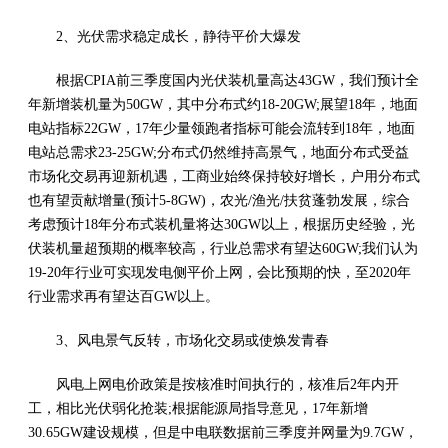
2、光伏需求稳定成长，静待平价大爆发
根据CPIA前三季度国内光伏装机量高达43GW，我们预计全
年新增装机量为50GW，其中分布式约18-20GW;展望18年，地面
电站指标22GW，17年少量领跑者指标可能会流转到18年，地面
电站总需求23-25GW;分布式仍然维持高景气，地面分布式受益
市场化交易再迎新机遇，工商业始终保持较好增长，户用分布式
也有望贡献增量(预计5-8GW)，农光/渔光/扶贫蓬勃发展，综合
考虑预计18年分布式装机量将达30GW以上，根据历史经验，光
伏装机量超预期的概率较高，行业总需求有望达60GW;我们认为
19-20年行业可实现发电侧平价上网，会比预期的快，至2020年
行业需求再有望达百GW以上。
3、风电景气反转，市场化交易或使焕发青春
风电上网电价政策是按核准时间执行的，核准后2年内开
工，相比光伏弱化抢装;根据能源局指导意见，17年新增
30.65GW建设规模，但是中电联数据前三季度并网量为9.7GW，