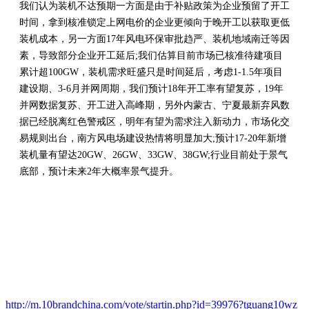
我们认为装机不达预期一方面是由于补贴政策为企业预留了开工
时间，拿到核准锁定上网电价的企业更倾向于晚开工以获取更低
装机成本，另一方面17年风电环保审批趋严、装机地域南迁等因
素，导致部分企业开工延后;我们估算目前市场已核准待建项目
累计超100GW，装机需求旺盛只是时间延后，考虑1-1.5年项目
建设期、3-6月并网周期，我们预计18年开工率有望复苏，19年
并网数据复苏、开工进入高峰期，另外内蒙古、宁夏最新弃风数
据已经脱离红色警戒区，明年有望为需求注入新动力，市场化交
易规则出台，南方风电场建设热情将明显加大;预计17-20年新增
装机量有望达20GW、26GW、33GW、38GW;行业目前处于景气
底部，预计未来2年大概率景气提升。
http://m.10brandchina.com/vote/startin.php?id=39976?tguang10wz