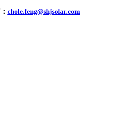
箱：
chole.feng@shjsolar.com