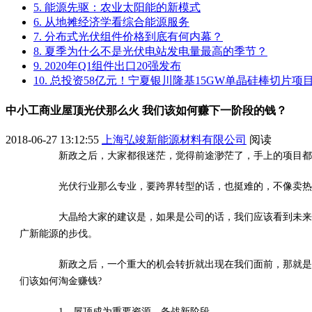
5. 能源先驱：农业太阳能的新模式
6. 从地摊经济学看综合能源服务
7. 分布式光伏组件价格到底有何内幕？
8. 夏季为什么不是光伏电站发电量最高的季节？
9. 2020年Q1组件出口20强发布
10. 总投资58亿元！宁夏银川隆基15GW单晶硅棒切片
中小工商业屋顶光伏那么火 我们该如何赚下一阶段的钱？
2018-06-27 13:12:55
上海弘竣新能源材料有限公司
阅读
新政之后，大家都很迷茫，觉得前途渺茫了，手上的项目都闲
光伏行业那么专业，要跨界转型的话，也挺难的，不像卖热水
大晶给大家的建议是，如果是公司的话，我们应该看到未来两
广新能源的步伐。
新政之后，一个重大的机会转折就出现在我们面前，那就是中
们该如何淘金赚钱?
1、屋顶成为重要资源，备战新阶段