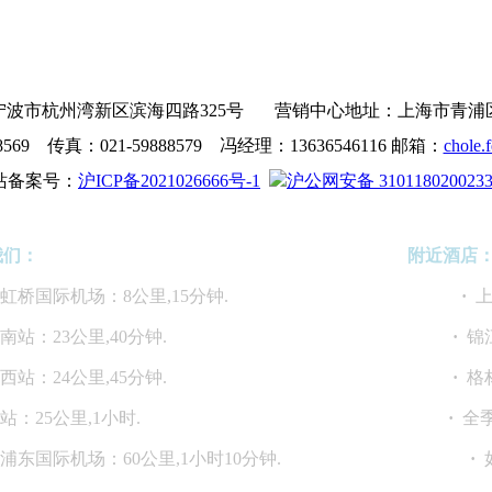
波市杭州湾新区滨海四路325号 营销中心地址：上海市青浦区沪青
8569 传真：021-59888579 冯经理：13636546116 邮箱：
chole.
站备案号：
沪ICP备2021026666号-1
沪公网安备 310118020023
我们：
附近酒店
海虹桥国际机场：8公里,15分钟.
·
上
海南站：23公里,40分钟.
·
锦
海西站：24公里,45分钟.
·
格
上海站：25公里,1小时.
·
全季
海浦东国际机场：60公里,1小时10分钟.
·