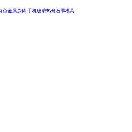
有色金属炼铸
手机玻璃热弯石墨模具