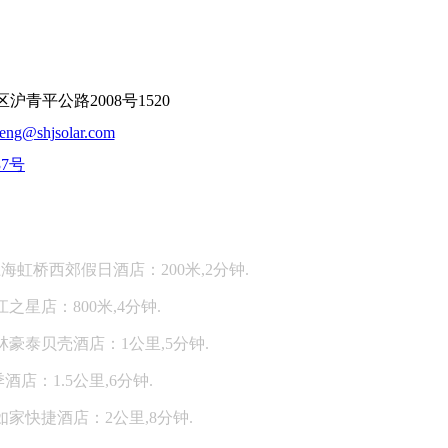
平公路2008号1520
feng@shjsolar.com
37号
：
海虹桥西郊假日酒店：200米,2分钟.
江之星店：800米,4分钟.
林豪泰贝壳酒店：1公里,5分钟.
酒店：1.5公里,6分钟.
如家快捷酒店：2公里,8分钟.