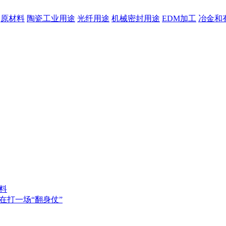
原材料
陶瓷工业用途
光纤用途
机械密封用途
EDM加工
冶金和
料
在打一场“翻身仗”