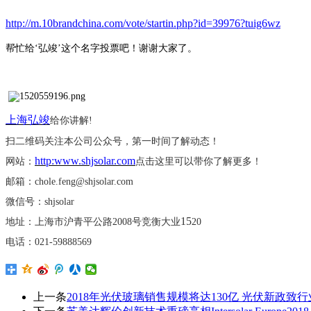
http://m.10brandchina.com/vote/startin.php?id=39976?tuig6wz
帮忙给
‘弘竣’这个名字投票吧！谢谢大家了。
上海弘竣
给你讲解
!
扫二维码关注本公司公众号，第一时间了解动态！
http:www.shjsolar.com
网站：
点击这里可以带你了解更多！
邮箱：
chole.feng@shjsolar.com
微信号：
shjsolar
15
地址：上海市沪青平公路
2008号竞衡大业
20
电话：
021-59888569
上一条
2018年光伏玻璃销售规模将达130亿 光伏新政致