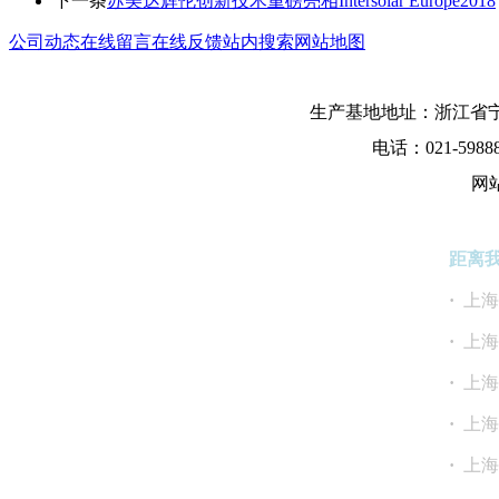
下一条
苏美达辉伦创新技术重磅亮相Intersolar Europe2018
公司动态
在线留言
在线反馈
站内搜索
网站地图
生产基地地址：浙江省宁
电话：021-5988
网
距离
·
上
·
上
·
上
·
·
上