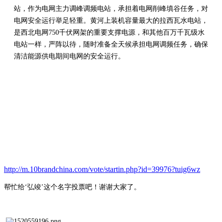
站，作为电网主力调峰调频电站，承担着电网削峰填谷任务，对
电网安全运行举足轻重。黄河上装机容量最大的拉西瓦水电站，
是西北电网750千伏网架的重要支撑电源，和其他百万千瓦级水
电站一样，严阵以待，随时准备全天候承担电网调频任务，确保
清洁能源供电期间电网的安全运行。
http://m.10brandchina.com/vote/startin.php?id=39976?tuig6wz
帮忙给
‘弘竣’这个名字投票吧！谢谢大家了。