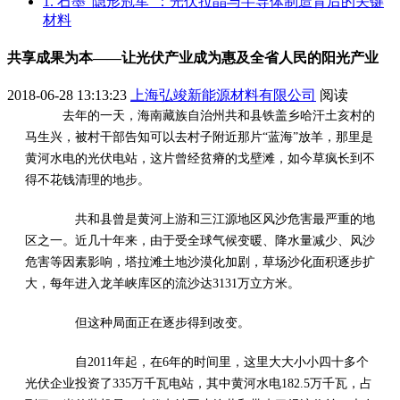
1. 石墨“隐形冠军”：光伏拉晶与半导体制造背后的关键
材料
共享成果为本——让光伏产业成为惠及全省人民的阳光产业
2018-06-28 13:13:23
上海弘竣新能源材料有限公司
阅读
去年的一天，海南藏族自治州共和县铁盖乡哈汗土亥村的
马生兴，被村干部告知可以去村子附近那片“蓝海”放羊，那里是
黄河水电的光伏电站，这片曾经贫瘠的戈壁滩，如今草疯长到不
得不花钱清理的地步。
共和县曾是黄河上游和三江源地区风沙危害最严重的地
区之一。近几十年来，由于受全球气候变暖、降水量减少、风沙
危害等因素影响，塔拉滩土地沙漠化加剧，草场沙化面积逐步扩
大，每年进入龙羊峡库区的流沙达3131万立方米。
但这种局面正在逐步得到改变。
自2011年起，在6年的时间里，这里大大小小四十多个
光伏企业投资了335万千瓦电站，其中黄河水电182.5万千瓦，占