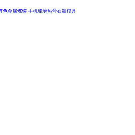
有色金属炼铸
手机玻璃热弯石墨模具