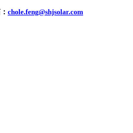
箱：
chole.feng@shjsolar.com