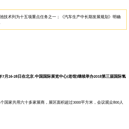
池技术列为十五项重点任务之一；《汽车生产中长期发展规划》明确
。
年
月
日在北京
中国国际展览中心
老馆
继续举办
第三届国际氢
7
26-28
.
(
)
2018
几个国家共用六十多家展商，展区面积超过
平方米，会议观众
人
3000
800