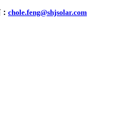
箱：
chole.feng@shjsolar.com