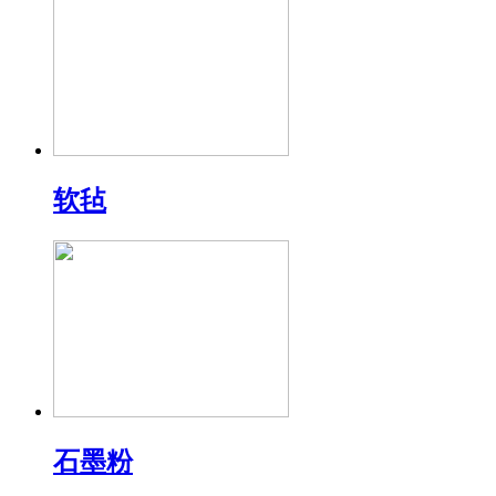
软毡
石墨粉