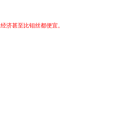
且经济甚至比钼丝都便宜。