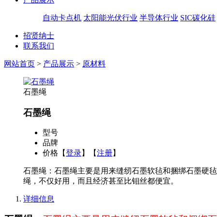
自动卡点机
太阳能光伏行业
半导体行业
SIC碳化硅
招贤纳士
联系我们
网站首页
>
产品展示
>
原材料
石墨绳
石墨绳
型号
品牌
价格
【
登录
】【
注册
】
石墨绳：石墨绳主要是用来缝纫石墨软毡和捆绑石墨
绳，不仅好用，而且经济甚至比钼丝都便宜。
详细信息