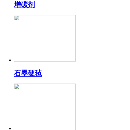
增碳剂
石墨硬毡