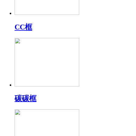
CC框
碳碳框