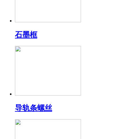
石墨框
导轨条螺丝