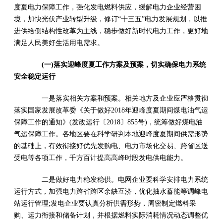
度夏电力保障工作，强化发电燃料供应，缓解电力企业经营困
境，加快光伏产业转型升级，修订“十三五”电力发展规划，以推
进供给侧结构性改革为主线，稳步做好新时代电力工作，更好地
满足人民美好生活用电需求。
(一)落实迎峰度夏工作方案及预案，切实确保电力系统
安全稳定运行
一是落实相关方案和预案。相关地方及企业应严格贯彻
落实国家发展改革委《关于做好2018年迎峰度夏期间煤电油气运
保障工作的通知》(发改运行〔2018〕855号)，统筹做好煤电油
气运保障工作。各地区要在科学研判本地迎峰度夏期间供需形势
的基础上，有效衔接好优先发购电、电力市场化交易、跨省区送
受电等各项工作，千方百计提高高峰时段发电供电能力。
二是做好电力稳发稳供。电网企业要科学安排电力系统
运行方式，加强电力跨省跨区余缺互济，优化抽水蓄能等调峰电
站运行管理;发电企业要认真分析供需形势，周密制定燃料采
购、运力衔接和储备计划，并根据燃料实际消耗情况动态调整优