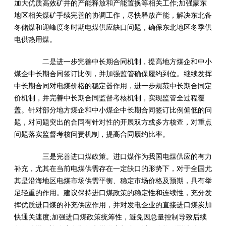
加大优质高效矿井的产能释放和产能置换等相关工作;加强蒙东
地区相关煤矿手续完善的协调工作，尽快释放产能，解决东北备
冬储煤和迎峰度冬时期电煤供应缺口问题，确保东北地区冬季供
电供热用煤。
二是进一步完善中长期合同机制，提高地方煤企和中小
煤企中长期合同签订比例，并加强监管确保履约到位。继续发挥
中长期合同对电煤价格的稳定器作用，进一步规范中长期合同定
价机制，并完善中长期合同监督考核机制，实现监管全过程覆
盖。针对部分地方煤企和中小煤企中长期合同签订比例偏低的问
题，对问题突出的合同有针对性的开展双方或多方核查，对重点
问题落实监督考核问责机制，提高合同履约比率。
三是完善进口煤政策。进口煤作为我国电煤供应的有力
补充，尤其在当前电煤供需存在一定缺口的形势下，对于全国尤
其是沿海地区电煤市场供需平衡、稳定市场价格及预期，具有举
足轻重的作用。建议保持进口煤政策的稳定性和连续性，充分发
挥优质进口煤的补充供应作用，并对发电企业的直接进口煤炭加
快通关速度;加强进口煤政策统筹性，避免因总量控制导致后续