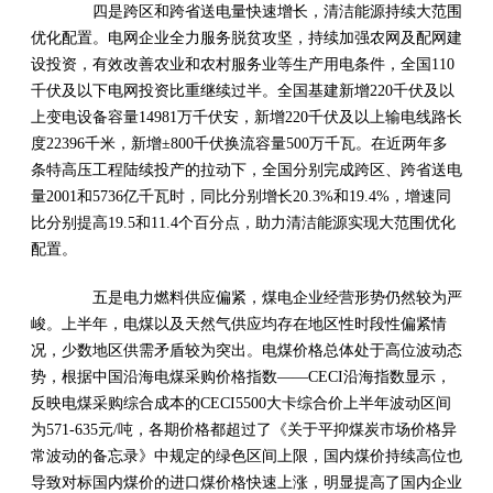
四是跨区和跨省送电量快速增长，清洁能源持续大范围
优化配置。电网企业全力服务脱贫攻坚，持续加强农网及配网建
设投资，有效改善农业和农村服务业等生产用电条件，全国110
千伏及以下电网投资比重继续过半。全国基建新增220千伏及以
上变电设备容量14981万千伏安，新增220千伏及以上输电线路长
度22396千米，新增±800千伏换流容量500万千瓦。在近两年多
条特高压工程陆续投产的拉动下，全国分别完成跨区、跨省送电
量2001和5736亿千瓦时，同比分别增长20.3%和19.4%，增速同
比分别提高19.5和11.4个百分点，助力清洁能源实现大范围优化
配置。
五是电力燃料供应偏紧，煤电企业经营形势仍然较为严
峻。上半年，电煤以及天然气供应均存在地区性时段性偏紧情
况，少数地区供需矛盾较为突出。电煤价格总体处于高位波动态
势，根据中国沿海电煤采购价格指数——CECI沿海指数显示，
反映电煤采购综合成本的CECI5500大卡综合价上半年波动区间
为571-635元/吨，各期价格都超过了《关于平抑煤炭市场价格异
常波动的备忘录》中规定的绿色区间上限，国内煤价持续高位也
导致对标国内煤价的进口煤价格快速上涨，明显提高了国内企业