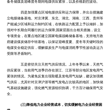
备冬储煤及迎峰度冬期间电煤供应紧张，以及价格剧烈波动。
四是加强重点区域电煤供应和运力保障，并出台措施建
立电煤储备基地。对京津冀、东北、湖北、湖南、江西、贵州等
产能减少区域和运力制约区域，在铁路运力配置上予以倾斜，加
强对中长期合同履行的运力保障;国家层面出台相关措施，设立
专项资金，在重点地区建立国家电煤战略储备基地，支持地方政
府建设煤炭储存中转基地，以保证迎峰度夏、度冬等关键时段的
电煤安全稳定供应，缓解煤炭生产与电煤消耗季节性波动及运力
受限等矛盾制约。
五是密切关注天然气供应情况。上年冬季以来，天然气
供应紧张，当前用气淡季仍存在浙江、江苏等部分地区发电用气
紧张的情况。为避免反复出现取暖及发电用气短缺，建议加强燃
气供应，尤其针对京津沪浙等燃气发电占比较高的地区，加快储
气基础设施建设，强化燃气资源组织协调，千方百计确保用气安
全。
(三)降低电力企业经营成本，切实缓解电力企业经营困