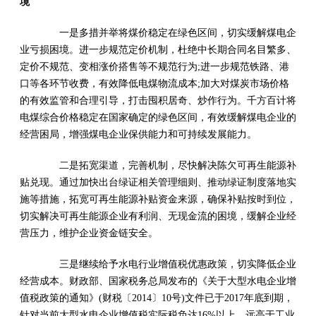
境
一是多措并举将煤价稳定在绿色区间，切实缓解煤电企
业亏损困境。进一步规范定价机制，杜绝中长期合同名目繁多、
定价不规范、变相涨价搭售等不规范行为;进一步规范铁路、港
口等各环节收费，有效降低电煤物流成本;加大对煤炭市场价格
的有效监管和合理引导，打击囤积居奇、炒作行为。千方百计将
电煤综合价格稳定在国家确定的绿色区间，有效缓解煤电企业的
经营困局，增强煤电企业保供能力和可持续发展能力。
二是拓宽渠道，完善机制，尽快解决陈欠可再生能源补
贴兑现。通过加快出台绿证相关管理细则、推动绿证制度落地实
施等措施，拓宽可再生能源补贴资金来源，确保补贴按时到位，
切实解决可再生能源企业有利润、无现金流的困境，缓解企业经
营压力，维护企业资金链安全。
三是继续给予水电行业增值税优惠政策，切实降低企业
经营成本。财政部、国家税务总局发布的《关于大型水电企业增
值税政策的通知》(财税〔2014〕10号)文件已于2017年底到期，
针对当前大型水电企业增值税实际税负达16%以上，远高于工业