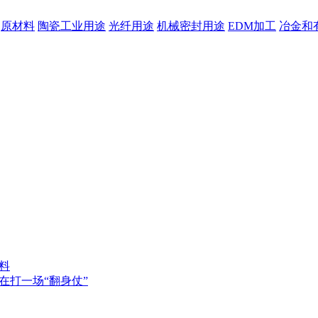
原材料
陶瓷工业用途
光纤用途
机械密封用途
EDM加工
冶金和
料
在打一场“翻身仗”