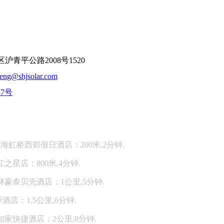
平公路2008号1520
feng@shjsolar.com
37号
：
海虹桥西郊假日酒店：200米,2分钟.
江之星店：800米,4分钟.
林豪泰贝壳酒店：1公里,5分钟.
酒店：1.5公里,6分钟.
如家快捷酒店：2公里,8分钟.