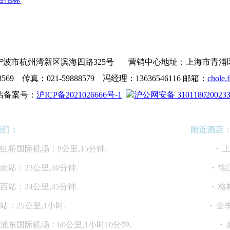
波市杭州湾新区滨海四路325号 营销中心地址：上海市青浦区沪青
8569 传真：021-59888579 冯经理：13636546116 邮箱：
chole.
站备案号：
沪ICP备2021026666号-1
沪公网安备 310118020023
我们：
附近酒店
海虹桥国际机场：8公里,15分钟.
·
上
海南站：23公里,40分钟.
·
锦
海西站：24公里,45分钟.
·
格
上海站：25公里,1小时.
·
全季
海浦东国际机场：60公里,1小时10分钟.
·