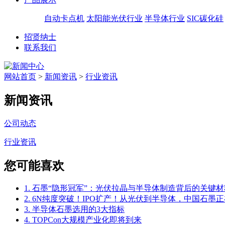
自动卡点机
太阳能光伏行业
半导体行业
SIC碳化硅
招贤纳士
联系我们
网站首页
>
新闻资讯
>
行业资讯
新闻资讯
公司动态
行业资讯
您可能喜欢
1. 石墨“隐形冠军”：光伏拉晶与半导体制造背后的关键材
2. 6N纯度突破！IPO扩产！从光伏到半导体，中国石墨正
3. 半导体石墨选用的3大指标
4. TOPCon大规模产业化即将到来