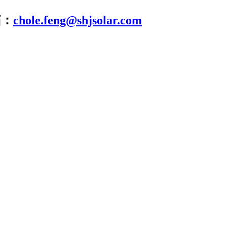
箱：
chole.feng@shjsolar.com