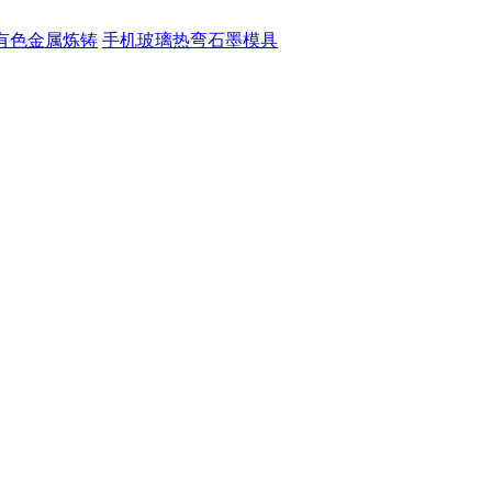
有色金属炼铸
手机玻璃热弯石墨模具