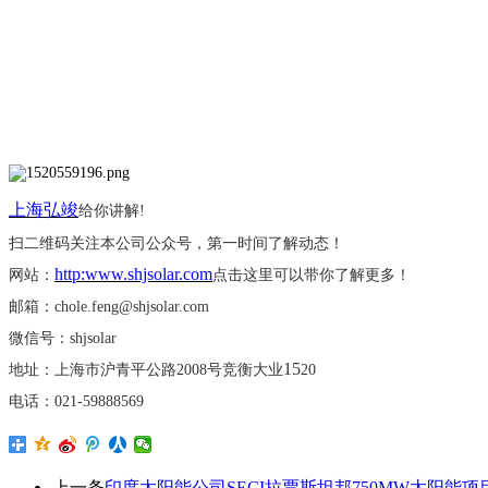
上海弘竣
给你讲解
!
扫二维码关注本公司公众号，第一时间了解动态！
http:www.shjsolar.com
网站：
点击这里可以带你了解更多！
邮箱：
chole.feng@shjsolar.com
微信号：
shjsolar
15
地址：上海市沪青平公路
2008号竞衡大业
20
电话：
021-59888569
上一条
印度太阳能公司SECI拉贾斯坦邦750MW太阳能项