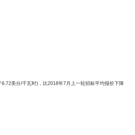
.72美分/千瓦时)，比2018年7月上一轮招标平均报价下降