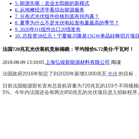
5. 能源先驱：农业太阳能的新模式
6. 从地摊经济学看综合能源服务
7. 分布式光伏组件价格到底有何内幕？
8. 夏季为什么不是光伏电站发电量最高的季节？
9. 2020年Q1组件出口20强发布
10. 总投资58亿元！宁夏银川隆基15GW单晶硅棒切片
法国720兆瓦光伏装机竞标揭晓：平均报价6.72美分/千瓦时！
2018-08-09 13:10:05
上海弘竣新能源材料有限公司
阅读
法国政府2016年制定了到2020年新增3,000兆瓦
光伏
的目标，
日前法国能源部长宣布总装机容量为720兆瓦的103个不同规模的
5%。今年内法国还会有两次850兆瓦的光伏项目进入招标程序