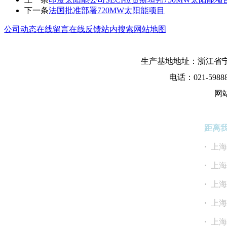
下一条
法国批准部署720MW太阳能项目
公司动态
在线留言
在线反馈
站内搜索
网站地图
生产基地地址：浙江省宁
电话：021-5988
网
距离
·
上
·
上
·
上
·
·
上