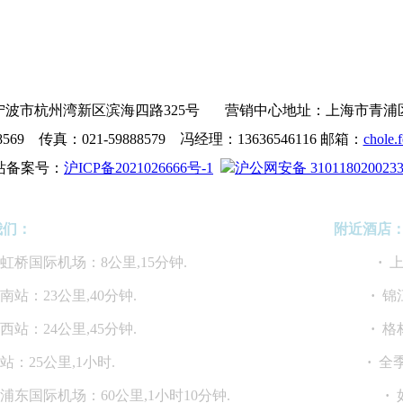
波市杭州湾新区滨海四路325号 营销中心地址：上海市青浦区沪青
8569 传真：021-59888579 冯经理：13636546116 邮箱：
chole.
站备案号：
沪ICP备2021026666号-1
沪公网安备 310118020023
我们：
附近酒店
海虹桥国际机场：8公里,15分钟.
·
上
海南站：23公里,40分钟.
·
锦
海西站：24公里,45分钟.
·
格
上海站：25公里,1小时.
·
全季
海浦东国际机场：60公里,1小时10分钟.
·