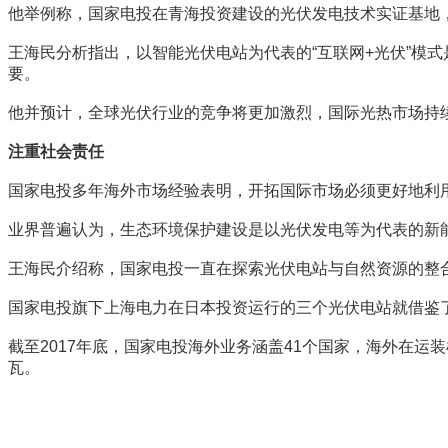
他举例称，国家电投在青海投资建设的光伏发电技术实证基地
王海民分析指出，以智能光伏电站为代表的“互联网+光伏”模
要。
他并预计，全球光伏行业的竞争将更加激烈，国际光热市场持
注重社会责任
国家电投多年海外市场经验表明，开拓国际市场必须更好地利
业界普遍认为，生态环境保护建设是以光伏发电等为代表的新
王海民介绍称，国家电投一直在探索光伏电站与自然资源的整合利
国家电投旗下上海电力在日本投资运行的三个光伏电站就借鉴了
截至2017年底，国家电投海外业务涵盖41个国家，海外在运装
瓦。