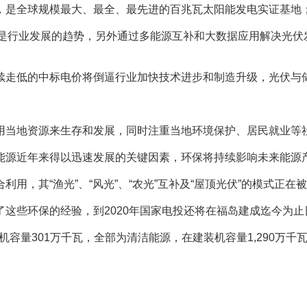
，是全球规模最大、最全、最先进的百兆瓦太阳能发电实证基地
式是行业发展的趋势，另外通过多能源互补和大数据应用解决光
续走低的中标电价将倒逼行业加快技术进步和制造升级，光伏与
用当地资源来生存和发展，同时注重当地环境保护、居民就业等
能源近年来得以迅速发展的关键因素，环保将持续影响未来能源
用，其“渔光”、“风光”、“农光”互补及“屋顶光伏”的模式正
这些环保的经验，到2020年国家电投还将在福岛建成迄今为
机容量301万千瓦，全部为清洁能源，在建装机容量1,290万千瓦