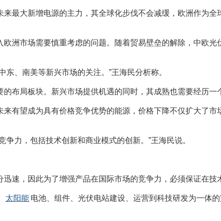
未来最大新增电源的主力，其全球化步伐不会减缓，欧洲作为全
入欧洲市场需要慎重考虑的问题。随着贸易壁垒的解除，中欧光
中东、南美等新兴市场的关注。”王海民分析称。
要的布局板块。新兴市场提供机遇的同时，其成熟也需要经历一
未来有望成为具有价格竞争优势的能源，价格下降不仅扩大了市
竞争力，包括技术创新和商业模式的创新。”王海民说。
分迅速，因此为了增强产品在国际市场的竞争力，必须保证在技
、
太阳能
电池、组件、光伏电站建设、运营到科技研发为一体的