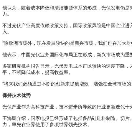
他认为，随着成本降低和清洁能源体系的形成，光伏发电仍是
力。
不过光伏产业高度依赖政策支持，国际政策风险是中国企业进
入。
“除欧洲市场外，现在发展较快的是新兴市场，我们也在加大对
他表示，中国光伏业务国际化布局正在形成，新兴市场成为重
多家研究机构报告显示，光伏发电成本正以较快的速度下降，
平，不断降低成本，提高收益率。
“将来我们必须通过不断的创新来提质增效，增强在全球市场的
保持技术优势
光伏产业作为高科技产业，技术进步所导致的行业更新迭代十
王海民介绍，国家电投已经形成了包括多晶硅硅料制造、切片
力，率先在业界使用了多项世界领先技术。