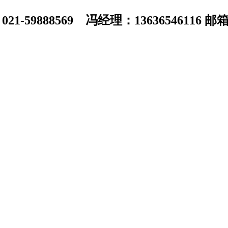
1-59888569 冯经理：13636546116 邮