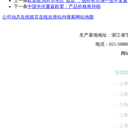
上一条
欧盟取消对华光伏“双反”，低价抢市场一去不复返
下一条
中国光伏重返欧盟：产品价格将持稳
公司动态
在线留言
在线反馈
站内搜索
网站地图
生产基地地址：浙江省宁
电话：021-5988
网
距离
·
上
·
上
·
上
·
·
上