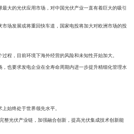
球最大的光伏应用市场，对中国光伏产业一直有着巨大的吸引
伏市场发展或将重回快车道，国家电投将加大对欧洲市场的投
个过程，目前环境下海外经营的风险和未知性开始加大。
场，也要求发电企业在全寿命周期内进一步提升精细化管理水
术上始终处于世界领先水平。
完整光伏产业链，加强融合创新，提高光伏集成技术创新能