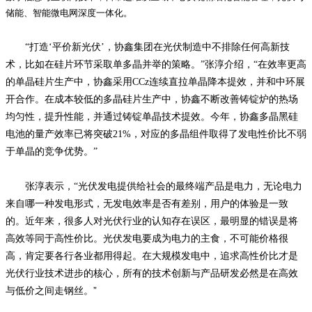
储
能、
智能微
电网
深
度
一
体化。
“打
造
‘平价
新光伏
’
，
协
鑫
集
团在
光
伏制造
中
不排除任何高新技
术
，比
如在
硅
片环节采取
单
多晶并
举
的策略
。
”
张
淳
介
绍，
“
在
效
率更
高
的单晶硅片生产中，
协
鑫
采用
CCz
连续直拉单晶降本提效，并和中环展
开合作。
在
成本较
低
的
多晶硅片生产中，协
鑫
不
断
改
善铸锭炉的热场
均
匀
性，
提升
性能
，
并通过铸锭单晶技术提效
。
今
年，协
鑫
多晶黑硅
电池
的
量产效率
已
将突破21%
，
对应
的
多晶组件
取
得了
发电
性价比不弱
于单晶的竞争优势。
”
张
淳
表示，
“
光
伏发电
提供
给社会的
最
终端产品
是
电力
，无
论
电
力
来自
哪
一
种发
电
形式，
无发
电效率是否有差别，用
户
的
体
验
是
一致
的
。
近
年来，
很多
人
对
光
伏
行业
的
认知
存
在误区
，最
明显
的
错
误
是
将
光伏
发
电要
成为电
力
的
主食，不可能价
格很
高效
等
同
于
高性价比
。
高，肯定要
各行各
业都
用
得起
。
在
大规模
发
电中，
追求高性价
比
才
是
光伏行业
技
术进
步
的核心
，所
有的技术
创新
与产品研发
必然是在
高
效
”
与
低
价之间
走钢丝
。