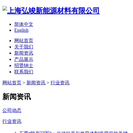
简体中文
English
网站首页
关于我们
新闻资讯
产品展示
招贤纳士
联系我们
网站首页
>
新闻资讯
>
行业资讯
新闻资讯
公司动态
行业资讯