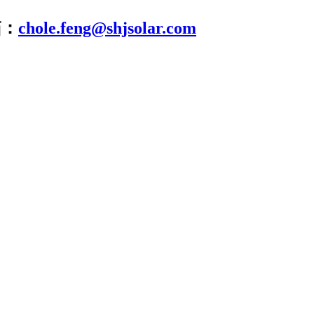
箱：
chole.feng@shjsolar.com