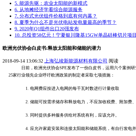
5. 能源先驱：农业太阳能的新模式
6. 从地摊经济学看综合能源服务
7. 分布式光伏组件价格到底有何内幕？
8. 夏季为什么不是光伏电站发电量最高的季节？
9. 2020年Q1组件出口20强发布
10. 总投资58亿元！宁夏银川隆基15GW单晶硅棒切片
欧洲光伏协会白皮书:释放太阳能和储能的潜力
2018-09-14 13:06:32
上海弘竣新能源材料有限公司
阅读
日前，欧洲光伏协会SPE发布了一份白皮书，运用六个案例研
25家行业领先企业呼吁欧洲政策的制定者采取七项措施：
1. 电网费应按进入电网的每千瓦时数进行计量收取
2. 储能可按需求储存和释放电力，不应加收税费、附加费
3. 同时提供多种服务供给对系统有利，应该允许。
4. 应允许家庭安装和连接太阳能和储能系统，有自行发电并