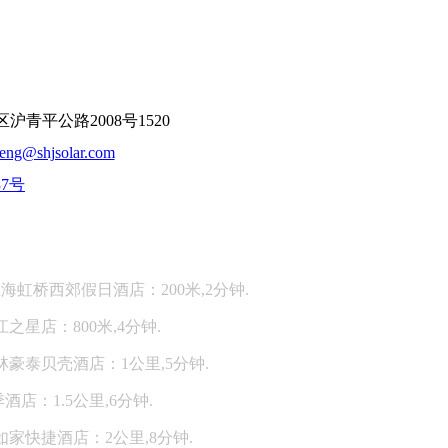
平公路2008号1520
feng@shjsolar.com
37号
：
海虹桥西郊假日酒店：200米,2分钟.
江之星店：800米,4分钟.
林豪泰贝壳酒店：1公里,5分钟.
酒店：1.5公里,6分钟.
如家快捷酒店：2公里,8分钟.