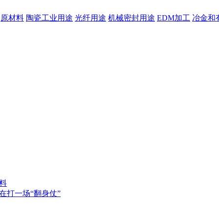
原材料
陶瓷工业用途
光纤用途
机械密封用途
EDM加工
冶金和
料
在打一场“翻身仗”