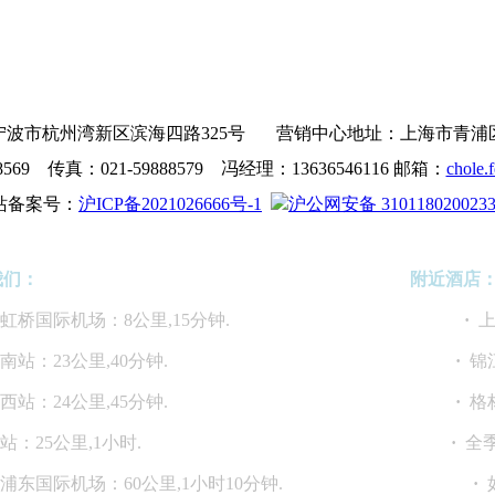
波市杭州湾新区滨海四路325号 营销中心地址：上海市青浦区沪青
8569 传真：021-59888579 冯经理：13636546116 邮箱：
chole.
站备案号：
沪ICP备2021026666号-1
沪公网安备 310118020023
我们：
附近酒店
海虹桥国际机场：8公里,15分钟.
·
上
海南站：23公里,40分钟.
·
锦
海西站：24公里,45分钟.
·
格
上海站：25公里,1小时.
·
全季
海浦东国际机场：60公里,1小时10分钟.
·