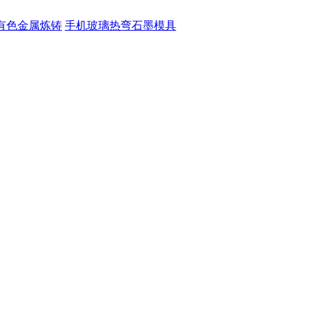
有色金属炼铸
手机玻璃热弯石墨模具