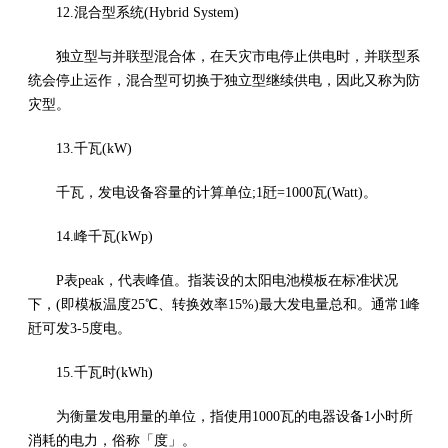
12.混合型系统(Hybrid System)
独立型与并联型混合体，在天灾市电停止供电时，并联型系
统会停止运作，混合型可切换于独立型继续供电，因此又称为防
灾型。
13.千瓦(kW)
千瓦，发电设备容量的计算单位;1瓩=1000瓦(Watt)。
14.峰千瓦(kWp)
P表peak，代表峰值。指装设的太阳电池模板在标准状况
下，(即模板温度25℃、转换效率15%)最大发电量总和。通常1峰
瓩可发3-5度电。
15.千瓦时(kWh)
为衡量发电用量的单位，指使用1000瓦的电器设备1小时所
消耗的电力，俗称「度」。