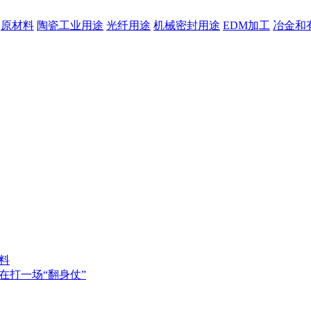
原材料
陶瓷工业用途
光纤用途
机械密封用途
EDM加工
冶金和
料
在打一场“翻身仗”