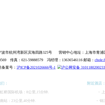
波市杭州湾新区滨海四路325号 营销中心地址：上海市青浦区沪青
8569 传真：021-59888579 冯经理：13636546116 邮箱：
chole.
站备案号：
沪ICP备2021026666号-1
沪公网安备 310118020023
我们：
附近酒店
海虹桥国际机场：8公里,15分钟.
·
上
海南站：23公里,40分钟.
·
锦