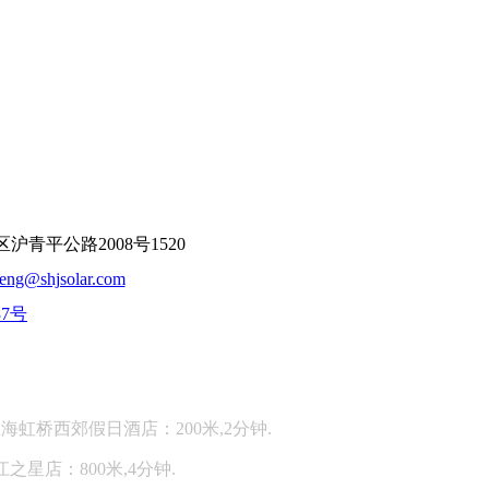
平公路2008号1520
feng@shjsolar.com
37号
：
海虹桥西郊假日酒店：200米,2分钟.
江之星店：800米,4分钟.