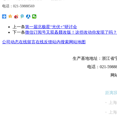
电话：
021-59888569
上一条
第一届北极星“光伏+”研讨会
下一条
微信订阅号又双叒叕改版！这些改动你发现了吗？
公司动态
在线留言
在线反馈
站内搜索
网站地图
生产基地地址：浙江省宁
电话：021-5988
网
距离
·
上
·
上