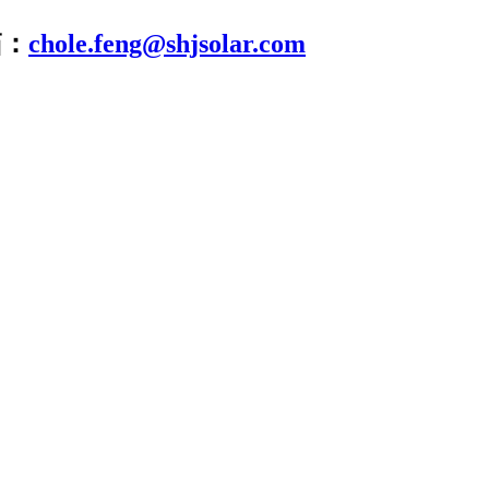
箱：
chole.feng@shjsolar.com