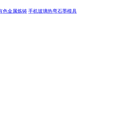
有色金属炼铸
手机玻璃热弯石墨模具