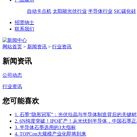
自动卡点机
太阳能光伏行业
半导体行业
SIC碳化硅
招贤纳士
联系我们
网站首页
>
新闻资讯
>
行业资讯
新闻资讯
公司动态
行业资讯
您可能喜欢
1. 石墨“隐形冠军”：光伏拉晶与半导体制造背后的关键材
2. 6N纯度突破！IPO扩产！从光伏到半导体，中国石墨正
3. 半导体石墨选用的3大指标
4. TOPCon大规模产业化即将到来