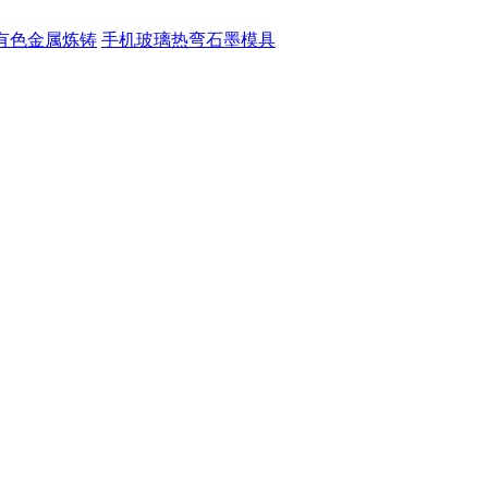
有色金属炼铸
手机玻璃热弯石墨模具