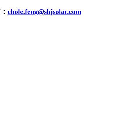
箱：
chole.feng@shjsolar.com