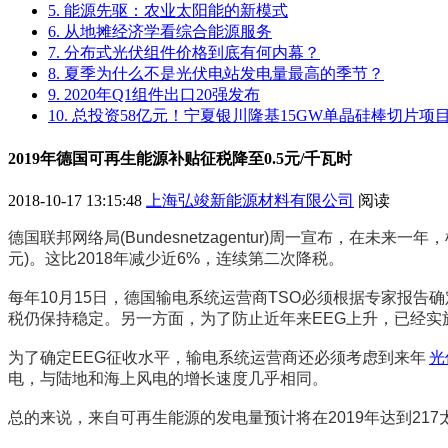
5. 能源先驱：农业太阳能的新模式
6. 从地摊经济学看综合能源服务
7. 分布式光伏组件价格到底有何内幕？
8. 夏季为什么不是光伏电站发电量最高的季节？
9. 2020年Q1组件出口20强发布
10. 总投资58亿元！宁夏银川隆基15GW单晶硅棒切片
2019年德国可再生能源补贴征税降至0.5元/千瓦时
2018-10-17 13:15:48
上海弘竣新能源材料有限公司
阅读
德国联邦网络局(Bundesnetzagentur)周一宣布，在未
元)。这比2018年减少近6%，连续第二次降税。
每年10月15日，德国输电系统运营商TSO必须根据专家报告确定下
税仍保持稳定。另一方面，为了防止近年来EEG上升，已经实
为了确定EEG征收水平，输电系统运营商还必须考虑到来年
光
电，与陆地和海上风电的增长速度几乎相同。
总的来说，来自可再生能源的发电量预计将在2019年达到217