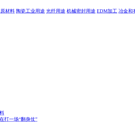
原材料
陶瓷工业用途
光纤用途
机械密封用途
EDM加工
冶金和
料
在打一场“翻身仗”