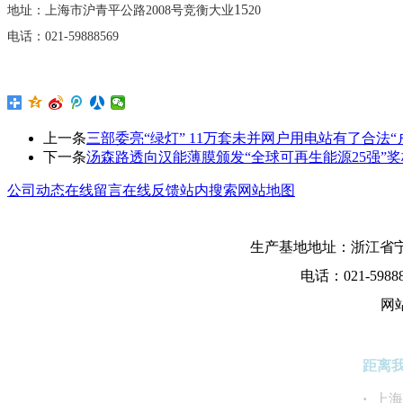
15
地址：上海市沪青平公路
2008号竞衡大业
20
电话：
021-59888569
上一条
三部委亮“绿灯” 11万套未并网户用电站有了合法“
下一条
汤森路透向汉能薄膜颁发“全球可再生能源25强”奖
公司动态
在线留言
在线反馈
站内搜索
网站地图
生产基地地址：浙江省宁
电话：021-5988
网
距离
·
上