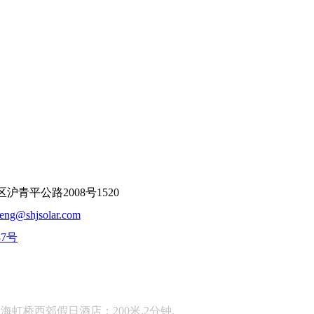
平公路2008号1520
feng@shjsolar.com
37号
：
海虹桥西郊假日酒店：200米,2分钟.