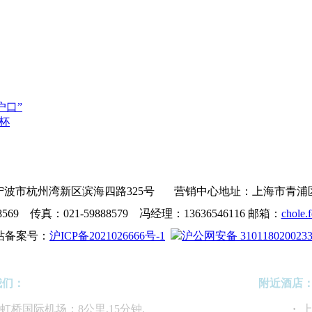
户口”
杯
波市杭州湾新区滨海四路325号 营销中心地址：上海市青浦区沪青
8569 传真：021-59888579 冯经理：13636546116 邮箱：
chole.
站备案号：
沪ICP备2021026666号-1
沪公网安备 310118020023
我们：
附近酒店
海虹桥国际机场：8公里,15分钟.
·
上