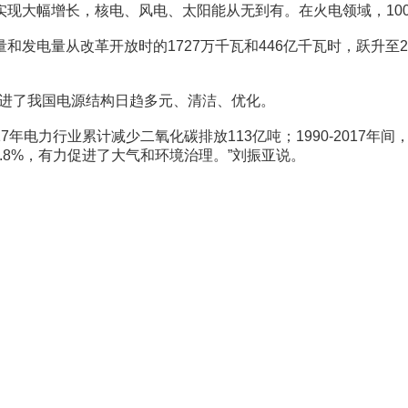
来水电实现大幅增长，核电、风电、太阳能从无到有。在火电领域，10
量从改革开放时的1727万千瓦和446亿千瓦时，跃升至2017
进了我国电源结构日趋多元、清洁、优化。
17年电力行业累计减少二氧化碳排放113亿吨；1990-2017年
49.8%，有力促进了大气和环境治理。”刘振亚说。