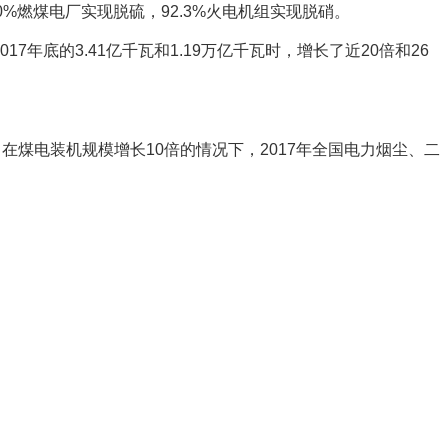
0%燃煤电厂实现脱硫，92.3%火电机组实现脱硝。
年底的3.41亿千瓦和1.19万亿千瓦时，增长了近20倍和26
间，在煤电装机规模增长10倍的情况下，2017年全国电力烟尘、二