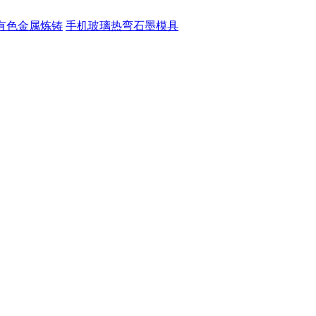
有色金属炼铸
手机玻璃热弯石墨模具