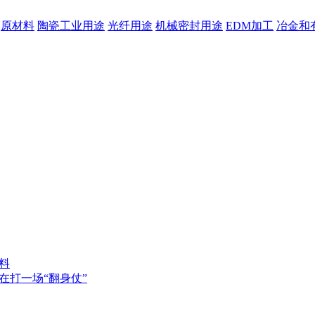
原材料
陶瓷工业用途
光纤用途
机械密封用途
EDM加工
冶金和
料
在打一场“翻身仗”