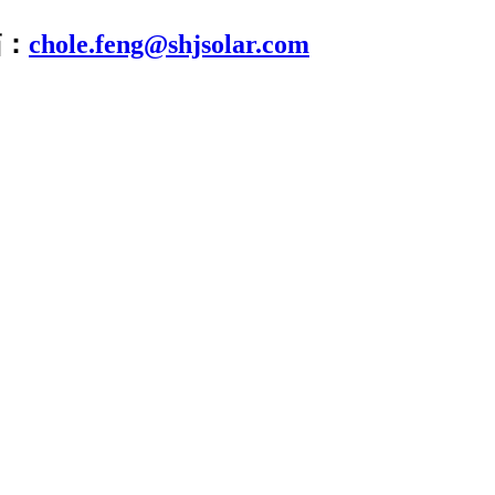
箱：
chole.feng@shjsolar.com