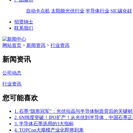
自动卡点机
太阳能光伏行业
半导体行业
SIC碳化硅
招贤纳士
联系我们
网站首页
>
新闻资讯
>
行业资讯
新闻资讯
公司动态
行业资讯
您可能喜欢
1. 石墨“隐形冠军”：光伏拉晶与半导体制造背后的关键材
2. 6N纯度突破！IPO扩产！从光伏到半导体，中国石墨正
3. 半导体石墨选用的3大指标
4. TOPCon大规模产业化即将到来