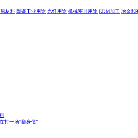
原材料
陶瓷工业用途
光纤用途
机械密封用途
EDM加工
冶金和
料
在打一场“翻身仗”