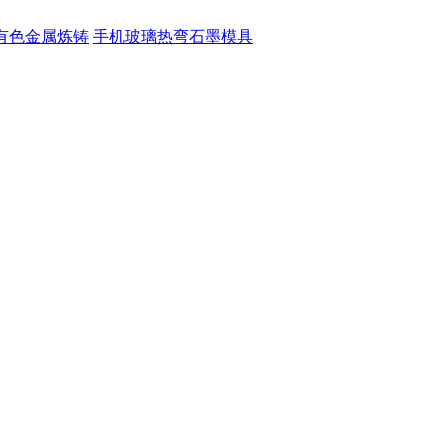
有色金属炼铸
手机玻璃热弯石墨模具