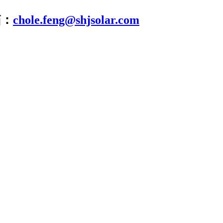
箱：
chole.feng@shjsolar.com