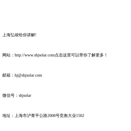
上海弘竣给你讲解
!
网站：
http://www.shjsolar.com
点击这里可以带你了解更多！
邮箱：
hj@shjsolar.com
微信号：
shjsolar
地址：上海市沪青平公路
2008
号竞衡大业
1502