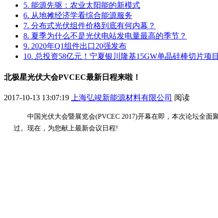
5. 能源先驱：农业太阳能的新模式
6. 从地摊经济学看综合能源服务
7. 分布式光伏组件价格到底有何内幕？
8. 夏季为什么不是光伏电站发电量最高的季节？
9. 2020年Q1组件出口20强发布
10. 总投资58亿元！宁夏银川隆基15GW单晶硅棒切片
北极星光伏大会PVCEC最新日程来啦！
2017-10-13 13:07:19
上海弘竣新能源材料有限公司
阅读
中国光伏大会暨展览会(PVCEC 2017)开幕在即，本次
过。现在，为您献上最新会议日程!