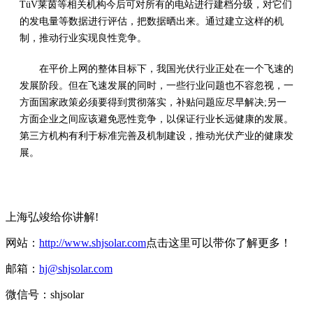
TüV莱茵等相关机构今后可对所有的电站进行建档分级，对它们
的发电量等数据进行评估，把数据晒出来。通过建立这样的机
制，推动行业实现良性竞争。
在平价上网的整体目标下，我国光伏行业正处在一个飞速的
发展阶段。但在飞速发展的同时，一些行业问题也不容忽视，一
方面国家政策必须要得到贯彻落实，补贴问题应尽早解决;另一
方面企业之间应该避免恶性竞争，以保证行业长远健康的发展。
第三方机构有利于标准完善及机制建设，推动光伏产业的健康发
展。
上海弘竣给你讲解!
网站：
http://www.shjsolar.com
点击这里可以带你了解更多！
邮箱：
hj@shjsolar.com
微信号：shjsolar