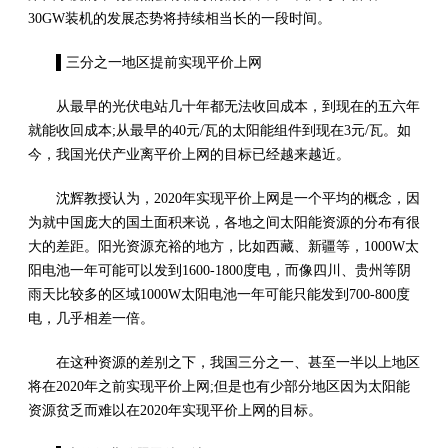
30GW装机的发展态势将持续相当长的一段时间。
▌三分之一地区提前实现平价上网
从最早的光伏电站几十年都无法收回成本，到现在的五六年
就能收回成本;从最早的40元/瓦的太阳能组件到现在3元/瓦。如
今，我国光伏产业离平价上网的目标已经越来越近。
沈辉教授认为，2020年实现平价上网是一个平均的概念，因
为就中国庞大的国土面积来说，各地之间太阳能资源的分布有很
大的差距。阳光资源充裕的地方，比如西藏、新疆等，1000W太
阳电池一年可能可以发到1600-1800度电，而像四川、贵州等阴
雨天比较多的区域1000W太阳电池一年可能只能发到700-800度
电，几乎相差一倍。
在这种资源的差别之下，我国三分之一、甚至一半以上地区
将在2020年之前实现平价上网;但是也有少部分地区因为太阳能
资源贫乏而难以在2020年实现平价上网的目标。