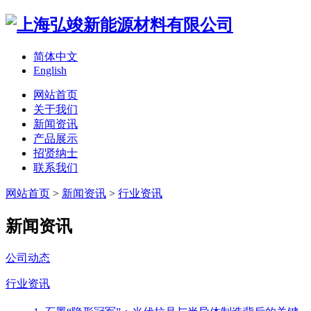
简体中文
English
网站首页
关于我们
新闻资讯
产品展示
招贤纳士
联系我们
网站首页
>
新闻资讯
>
行业资讯
新闻资讯
公司动态
行业资讯