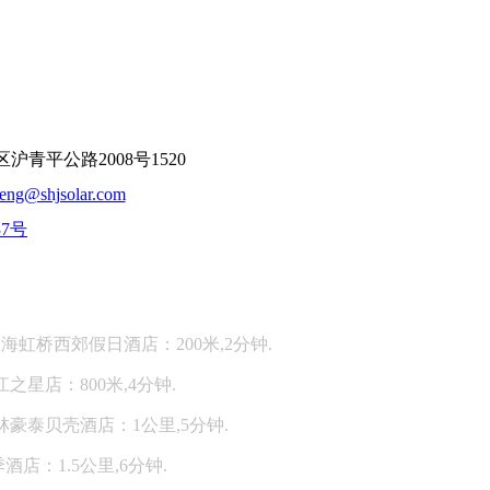
平公路2008号1520
feng@shjsolar.com
37号
：
海虹桥西郊假日酒店：200米,2分钟.
江之星店：800米,4分钟.
林豪泰贝壳酒店：1公里,5分钟.
酒店：1.5公里,6分钟.