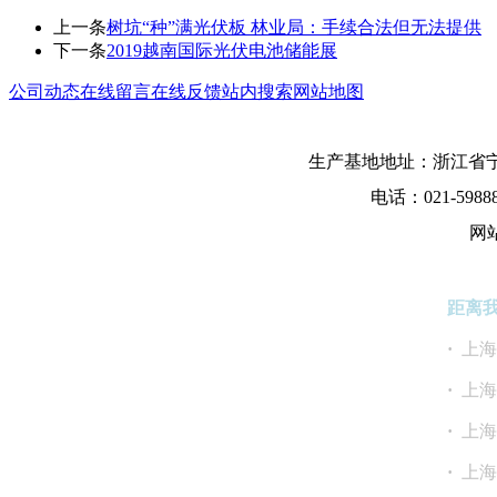
上一条
树坑“种”满光伏板 林业局：手续合法但无法提供
下一条
2019越南国际光伏电池储能展
公司动态
在线留言
在线反馈
站内搜索
网站地图
生产基地地址：浙江省宁
电话：021-5988
网
距离
·
上
·
上
·
上
·