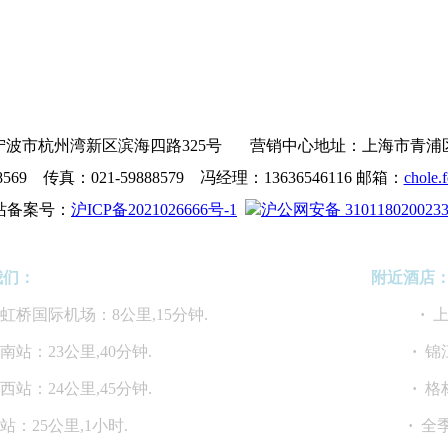
波市杭州湾新区滨海四路325号 营销中心地址：上海市青浦区沪青
8569 传真：021-59888579 冯经理：13636546116 邮箱：
chole.
站备案号：
沪ICP备2021026666号-1
沪公网安备 310118020023
我们：
附近酒店
海虹桥国际机场：8公里,15分钟.
·
上
海南站：23公里,40分钟.
·
锦
海西站：24公里,45分钟.
·
格
上海站：25公里,1小时.
·
全季