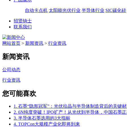
自动卡点机
太阳能光伏行业
半导体行业
SIC碳化硅
招贤纳士
联系我们
网站首页
>
新闻资讯
>
行业资讯
新闻资讯
公司动态
行业资讯
您可能喜欢
1. 石墨“隐形冠军”：光伏拉晶与半导体制造背后的关键材
2. 6N纯度突破！IPO扩产！从光伏到半导体，中国石墨正
3. 半导体石墨选用的3大指标
4. TOPCon大规模产业化即将到来