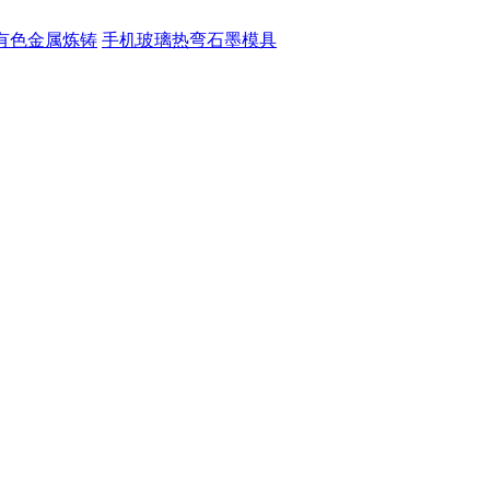
有色金属炼铸
手机玻璃热弯石墨模具