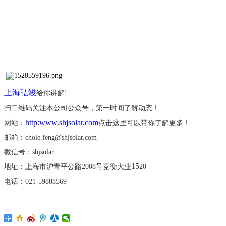
上海弘竣
给你讲解
!
扫二维码关注本公司公众号，第一时间了解动态！
http:www.shjsolar.com
网站：
点击这里可以带你了解更多！
邮箱：
chole.feng@shjsolar.com
微信号：
shjsolar
15
地址：上海市沪青平公路
2008号竞衡大业
20
电话：
021-59888569