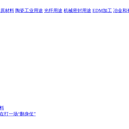
原材料
陶瓷工业用途
光纤用途
机械密封用途
EDM加工
冶金和
料
在打一场“翻身仗”