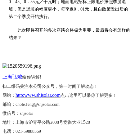
0．45、0．55元／千瓦时；地面电站招标上限电价按照季度退
坡，但是退坡的幅度更小，每季退0．01元，且自政策发出后的
第二个季度开始执行。
此次即将召开的多次座谈会将极为重要，最后将会有怎样的
结果？
上海弘竣
给你讲解
!
扫二维码关注本公司公众号，第一时间了解动态！
http:www.shjsolar.com
网站：
点击这里可以带你了解更多！
邮箱：
chole.feng@shjsolar.com
微信号：
shjsolar
15
地址：上海市沪青平公路
2008号竞衡大业
20
电话：
021-59888569