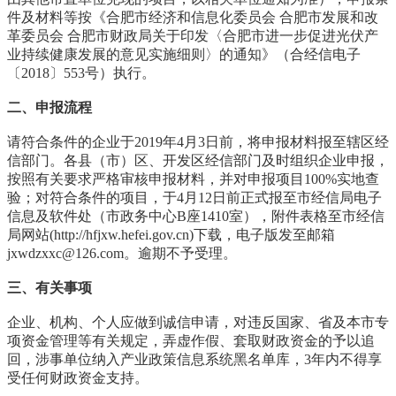
件及材料等按《合肥市经济和信息化委员会 合肥市发展和改
革委员会 合肥市财政局关于印发〈合肥市进一步促进光伏产
业持续健康发展的意见实施细则〉的通知》（合经信电子
〔2018〕553号）执行。
二、申报流程
请符合条件的企业于2019年4月3日前，将申报材料报至辖区经
信部门。各县（市）区、开发区经信部门及时组织企业申报，
按照有关要求严格审核申报材料，并对申报项目100%实地查
验；对符合条件的项目，于4月12日前正式报至市经信局电子
信息及软件处（市政务中心B座1410室），附件表格至市经信
局网站(http://hfjxw.hefei.gov.cn)下载，电子版发至邮箱
jxwdzxxc@126.com。逾期不予受理。
三、有关事项
企业、机构、个人应做到诚信申请，对违反国家、省及本市专
项资金管理等有关规定，弄虚作假、套取财政资金的予以追
回，涉事单位纳入产业政策信息系统黑名单库，3年内不得享
受任何财政资金支持。