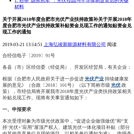
1. 石墨“隐形冠军”：光伏拉晶与半导体制造背后的关键
材料
关于开展2018年度合肥市光伏产业扶持政策补关于开展2018年
度合肥市光伏产业扶持政策补贴资金兑现工作的通知贴资金兑
现工作的通知
2019-03-21 13:14:51
上海弘竣新能源材料有限公司
阅读
合经信电子〔2019〕91号
各县（市）区经信委（经促局）、开发区经贸局，有关企业：
根据《合肥市人民政府关于进一步促进
光伏产业
持续健康发
展的意见》（合政〔2018〕101号）（以下简称市级
光伏
政
策），市经信局将开展我市2018年度光伏产业类扶持政策相关
补贴兑现工作。现将有关事宜通知如下：
一、申报要求
本次受理对象为市级光伏政策中，“促进企业做强做优”和“支
持‘光伏+’应用”屋顶产权人、建筑光伏一体化项目补贴（部分
由其他市直单位兑现的项目，以相关单位通知为准），申报条