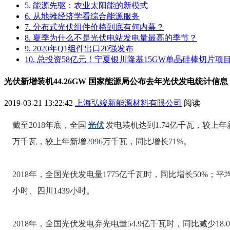
5. 能源先驱：农业太阳能的新模式
6. 从地摊经济学看综合能源服务
7. 分布式光伏组件价格到底有何内幕？
8. 夏季为什么不是光伏电站发电量最高的季节？
9. 2020年Q1组件出口20强发布
10. 总投资58亿元！宁夏银川隆基15GW单晶硅棒切片
光伏新增装机44.26GW 国家能源局公布去年光伏发电统计信息
2019-03-21 13:22:42
上海弘竣新能源材料有限公司
阅读
截至2018年底，全国
光伏
发电装机达到1.74亿千瓦，较上年新
万千瓦，较上年新增2096万千瓦，同比增长71%。
2018年，全国光伏发电量1775亿千瓦时，同比增长50%；平
小时、四川1439小时。
2018年，全国光伏发电弃光电量54.9亿千瓦时，同比减少