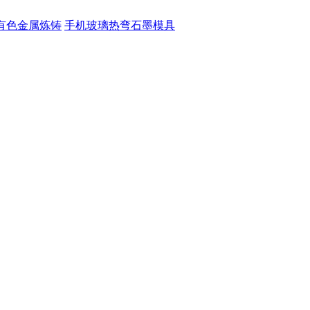
有色金属炼铸
手机玻璃热弯石墨模具