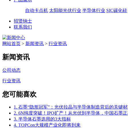
自动卡点机
太阳能光伏行业
半导体行业
SIC碳化硅
招贤纳士
联系我们
网站首页
>
新闻资讯
>
行业资讯
新闻资讯
公司动态
行业资讯
您可能喜欢
1. 石墨“隐形冠军”：光伏拉晶与半导体制造背后的关键材
2. 6N纯度突破！IPO扩产！从光伏到半导体，中国石墨正
3. 半导体石墨选用的3大指标
4. TOPCon大规模产业化即将到来