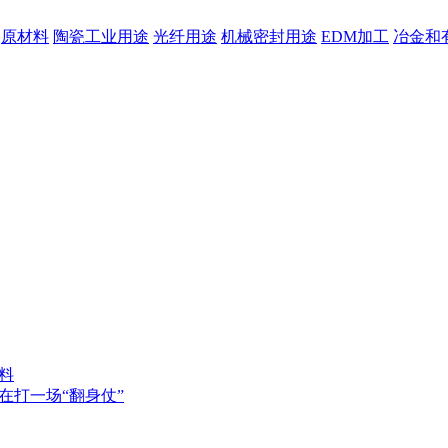
原材料
陶瓷工业用途
光纤用途
机械密封用途
EDM加工
冶金和
料
在打一场“翻身仗”