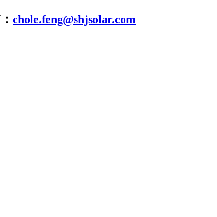
箱：
chole.feng@shjsolar.com