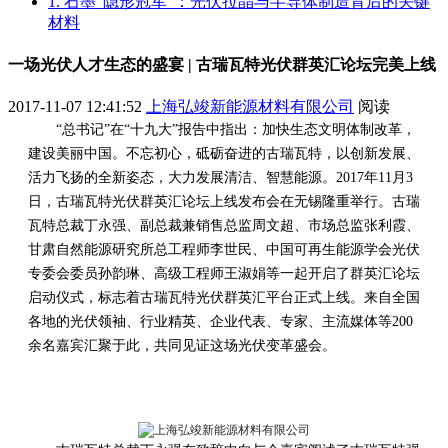
1. 石墨“隐形冠军”：光伏拉晶与半导体制造背后的关键
材料
一场光伏人才生态的盛宴 | 古瑞瓦特光伏群英汇论坛完美上线
2017-11-07 12:41:52
上海弘竣新能源材料有限公司
阅读
“总书记”在“十九大”报告中指出：加快生态文明体制改革，
建设美丽中国。不忘初心，砥砺奋进的古瑞瓦特，以创新发展、
活力飞扬的全新姿态，大力发展清洁、智慧能源。2017年11月3
日，古瑞瓦特光伏群英汇论坛上线发布会在无锡隆重举行。古瑞
瓦特总裁丁永强、副总裁兼销售总监周文超、市场总监张利霞、
甘肃自然能源研究所总工程师李世民、中国可再生能源学会光伏
专委会委员孙韵琳、高级工程师王淑娟等一起开启了群英汇论坛
启动仪式，标志着古瑞瓦特光伏群英汇平台正式上线。来自全国
各地的光伏领袖、行业精英、企业代表、专家、主流媒体等200
余名嘉宾汇聚于此，共同见证这场光伏变革盛会。