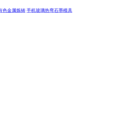
有色金属炼铸
手机玻璃热弯石墨模具