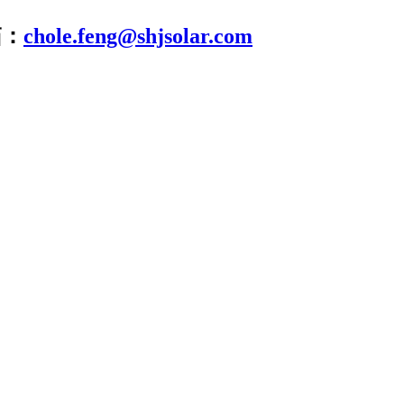
箱：
chole.feng@shjsolar.com