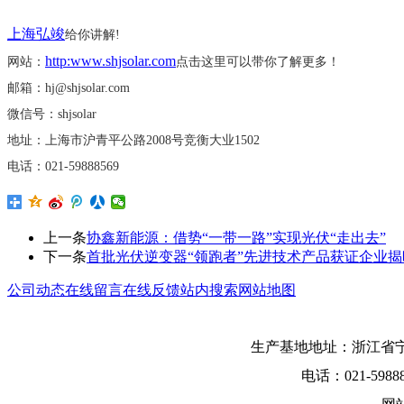
上海弘竣
给你讲解
!
http:www.shjsolar.com
网站：
点击这里可以带你了解更多！
邮箱：
hj@shjsolar.com
微信号：
shjsolar
地址：上海市沪青平公路
2008号竞衡大业
1502
电话：
021-59888569
上一条
协鑫新能源：借势“一带一路”实现光伏“走出去”
下一条
首批光伏逆变器“领跑者”先进技术产品获证企业
公司动态
在线留言
在线反馈
站内搜索
网站地图
生产基地地址：浙江省宁
电话：021-5988