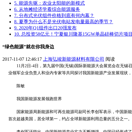
5. 能源先驱：农业太阳能的新模式
6. 从地摊经济学看综合能源服务
7. 分布式光伏组件价格到底有何内幕？
8. 夏季为什么不是光伏电站发电量最高的季节？
9. 2020年Q1组件出口20强发布
10. 总投资58亿元！宁夏银川隆基15GW单晶硅棒切片
“绿色能源”就在你我身边
2017-11-07 12:46:17
上海弘竣新能源材料有限公司
阅读
11月2日-4日，第九届中国(无锡)国际新能源大会展览会在
业领军企业负责人和业内专家等共同探讨我国新能源产业发展现状，
陈敏
我国新能源发展领跑世界
国家能源局新能源和可再生能源司副司长李创军表示，中国新能
首次超越美国，居全球第一，约占全球新能源利用总量的五分之一。
李创军还指出，中国新能源产业实力不断增强，中国已经形成了