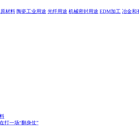
原材料
陶瓷工业用途
光纤用途
机械密封用途
EDM加工
冶金和
料
在打一场“翻身仗”