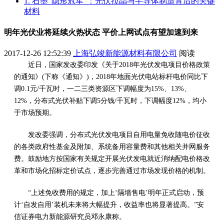
1. 石墨“隐形冠军”：光伏拉晶与半导体制造背后的关键
材料
明年光伏业将延续火热状态 平价上网试点有望加速到来
2017-12-26 12:52:39
上海弘竣新能源材料有限公司
阅读
近日，国家发改委印发《关于2018年光伏发电项目价格政策
的通知》(下称《通知》)，2018年地面光伏电站标杆电价同比下
调0.1元/千瓦时，一二三类资源区下调幅度为15%、13%、
12%，分布式光伏补贴下调5分钱/千瓦时，下调幅度12%，均小
于市场预期。
发改委强调，分布式光伏发电项目自用电量免收随电价征收
的各类政府性基金及附加、系统备用容量费和其他相关并网服务
费。鼓励地方按国家有关规定开展光伏发电就近消纳配电价格改
革和市场化招标定价试点，逐步完善通过市场发现价格的机制。
“上述免收费用的规定，加上‘隔墙售电’明年正式启动，预
计‘自发自用’装机未来将大幅提升，收益率也将显著提高。”安
信证券电力新能源研究员邓永康称。