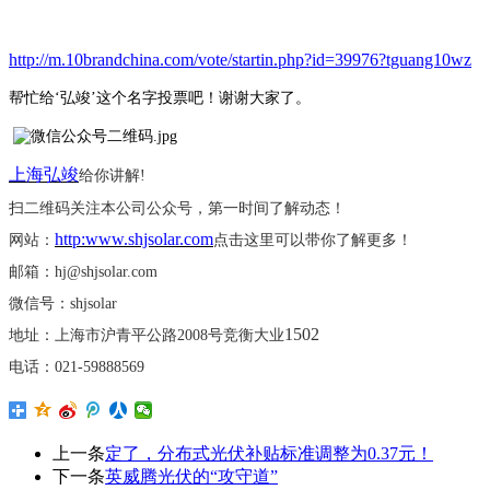
http://m.10brandchina.com/vote/startin.php?id=39976?tguang10wz
帮忙给
‘弘竣’这个名字投票吧！谢谢大家了。
上海弘竣
给你讲解
!
扫二维码关注本公司公众号，第一时间了解动态！
http:www.shjsolar.com
网站：
点击这里可以带你了解更多！
邮箱：
hj@shjsolar.com
微信号：
shjsolar
1502
地址：上海市沪青平公路
2008号竞衡大业
电话：
021-59888569
上一条
定了，分布式光伏补贴标准调整为0.37元！
下一条
英威腾光伏的“攻守道”