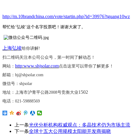
http://m.10brandchina.com/vote/startin.php?id=39976?tguang10wz
帮忙给
‘弘竣’这个名字投票吧！谢谢大家了。
上海弘竣
给你讲解
!
扫二维码关注本公司公众号，第一时间了解动态！
http:www.shjsolar.com
网站：
点击这里可以带你了解更多！
邮箱：
hj@shjsolar.com
微信号：
shjsolar
1502
地址：上海市沪青平公路
2008号竞衡大业
电话：
021-59888569
上一条
光伏分析机构权威观点：多晶技术仍为市场主流
下一条
全球十五大公用规模太阳能开发商揭晓