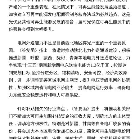
严峻的一个重要表现。在此情况下，可再生能源发展亟须提速，
加快建立可再生能源发电配额强制考核办法成为必然趋势。这是
光伏及其他可再生能源发展的福音，届时光伏在可再生能源中的
份额将会得到大幅提升。
电网外送能力不足是目前西北地区弃光严重的一个重要原
因。《答复函》指出，将适时推动陕北电力外送通道建设，积极
推进新疆、呼盟、蒙西、陇彬、青海等地电力外送通道论证，力
争实现“十三五”期间新增西电东送输电能力1.3亿千瓦，按期达
到规划目标;坚持分层分区、结构清晰、安全可控、经济高效原
则，进一步调整完善区域电网主网架，提升电压等级电网的协调
性，加强区域内省间电网互济能力，提高电网运行效率，确保电
力系统安全稳定运行和电力可靠供应。
针对补贴拖欠的行业痛点，《答复函》提出，将推动相关部
门不断加大可再生能源补贴资金的征收力度，明确地方的主体责
任，调动地方积极性。特别是对新疆、甘肃等自备电厂较多的省
份，将会加大本地区电价附加征收力度，简化可再生能源电价附
加的征收和补贴申报、审批、拨付方式。同时，将择机研究可再