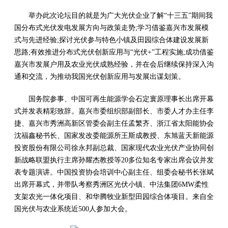
举办此次论坛目的就是为广大光伏企业了解“十三五”期间我
国分布式光伏发电发展方向与政策走势;学习借鉴嘉兴市发展模
式与先进经验;探讨光伏参与特色小镇及田园综合体建设发展新
思路;有效推进分布式光伏创新应用与“光伏+”工程实施;成功借鉴
嘉兴市发展户用及农业光伏成熟经验，并在会后继续保持深入沟
通和交流，为推动我国光伏创新应用与发展出谋划策。
国务院参事、中国可再生能源学会石定寰原理事长出席开幕
式并发表精彩致辞。嘉兴市委组织部副部长、市委人才办主任李
捷、嘉兴市秀洲高新区管委会副主任孟繁齐、浙江省太阳能协会
沈福鑫秘书长、国家发改委能源所王斯成教授、东旭蓝天新能源
投资股份有限公司徐永邦副总裁、国家现代农业光伏产业协同创
新战略联盟执行主席孙耀杰教授等20多位知名专家出席会议并发
表专题演讲。中国投资协会培训中心副主任、组委会秘书长张斌
出席开幕式，并带队考察秀洲区光伏小镇、中法集团6MW柔性
支架农光一体化项目、和华腾牧业新型田园综合体项目。来自全
国光伏与农业系统近500人参加大会。