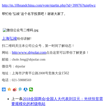
http://m.10brandchina.com/vote/startin.php?id=39976?tuig6wz
帮忙给
‘弘竣’这个名字投票吧！谢谢大家了。
上海弘竣
给你讲解
!
扫二维码关注本公司公众号，第一时间了解动态！
http:www.shjsolar.com
网站：
点击这里可以带你了解更多！
邮箱：
chole.feng@shjsolar.com
微信号：
shjsolar
1502
地址：上海市沪青平公路
2008号竞衡大业
电话：
021-59888569
上一条
2018全国两会|全国人大代表刘汉元：光伏扶贫需
要规模化的村级电站