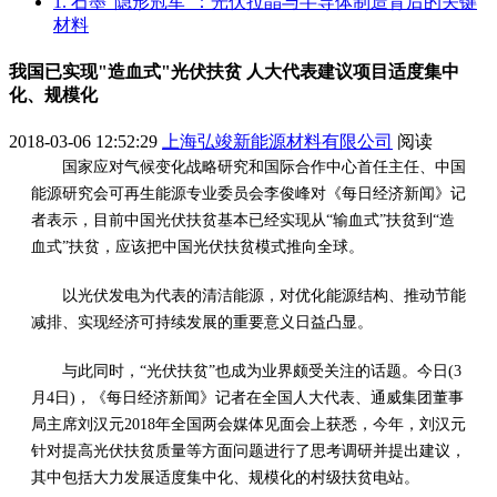
1. 石墨“隐形冠军”：光伏拉晶与半导体制造背后的关键
材料
我国已实现"造血式"光伏扶贫 人大代表建议项目适度集中
化、规模化
2018-03-06 12:52:29
上海弘竣新能源材料有限公司
阅读
国家应对气候变化战略研究和国际合作中心首任主任、中国
能源研究会可再生能源专业委员会李俊峰对《每日经济新闻》记
者表示，目前中国光伏扶贫基本已经实现从“输血式”扶贫到“造
血式”扶贫，应该把中国光伏扶贫模式推向全球。
以光伏发电为代表的清洁能源，对优化能源结构、推动节能
减排、实现经济可持续发展的重要意义日益凸显。
与此同时，“光伏扶贫”也成为业界颇受关注的话题。今日(3
月4日)，《每日经济新闻》记者在全国人大代表、通威集团董事
局主席刘汉元2018年全国两会媒体见面会上获悉，今年，刘汉元
针对提高光伏扶贫质量等方面问题进行了思考调研并提出建议，
其中包括大力发展适度集中化、规模化的村级扶贫电站。