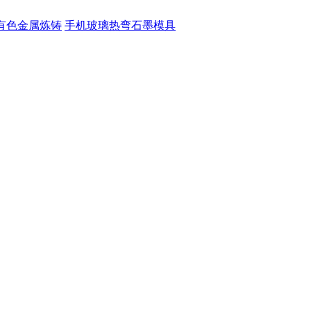
有色金属炼铸
手机玻璃热弯石墨模具