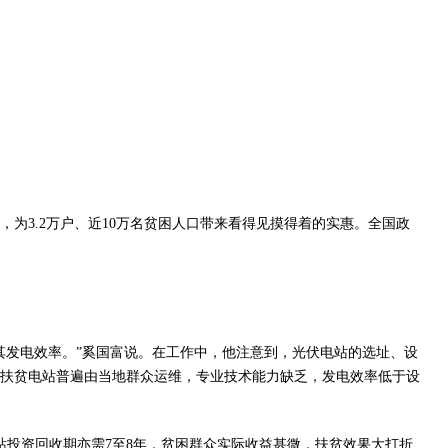
站，为3.2万户、近10万名贫困人口带来看得见摸得着的实惠。全国政
其发电效率。”奚国富说。在工作中，他注意到，光伏电站的选址、设
扶贫电站普遍由当地群众运维，专业技术能力缺乏，发电效率低于设
站投资回收期亦需7至8年，贫困群众实际收益甚微，扶贫效果大打折