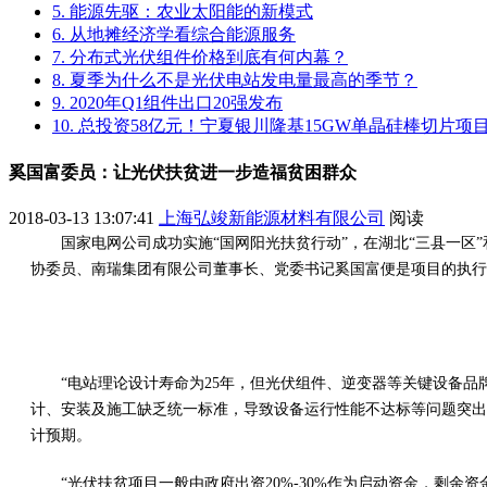
5. 能源先驱：农业太阳能的新模式
6. 从地摊经济学看综合能源服务
7. 分布式光伏组件价格到底有何内幕？
8. 夏季为什么不是光伏电站发电量最高的季节？
9. 2020年Q1组件出口20强发布
10. 总投资58亿元！宁夏银川隆基15GW单晶硅棒切片
奚国富委员：让光伏扶贫进一步造福贫困群众
2018-03-13 13:07:41
上海弘竣新能源材料有限公司
阅读
国家电网公司成功实施“国网阳光扶贫行动”，在湖北“三县一区”
协委员、南瑞集团有限公司董事长、党委书记奚国富便是项目的执行
“电站理论设计寿命为25年，但光伏组件、逆变器等关键设备
计、安装及施工缺乏统一标准，导致设备运行性能不达标等问题突出
计预期。
“光伏扶贫项目一般由政府出资20%-30%作为启动资金，剩