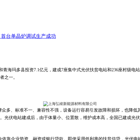
项目首台单晶炉调试生产成功
和青海玛多县投资7.1亿元，建成7座集中式光伏扶贫电站和236座村级电
者之一。
品牌众多、标准不一、兼容性不强，设备运行容易引发故障和损坏，也降低
。光伏电站建成后，由于体量小、位置散，维护成本高，全国已建成光伏
余资金依靠企业垫资、融资或银行贷款。即使采用低利率的扶贫信贷，光伏电