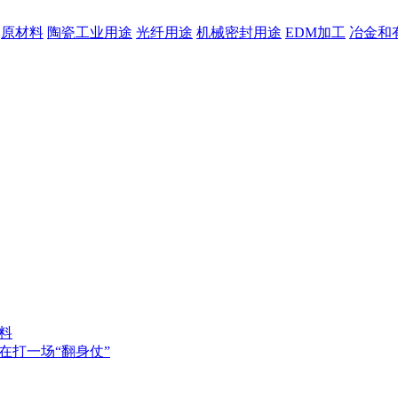
原材料
陶瓷工业用途
光纤用途
机械密封用途
EDM加工
冶金和
料
在打一场“翻身仗”