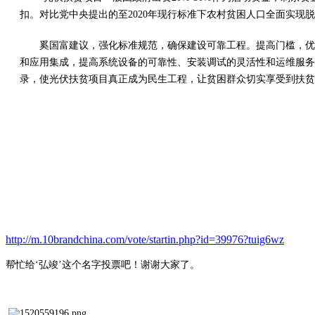
扣。对比党中央提出的至2020年现行标准下农村贫困人口全面实现
奚国富建议，强化标准规范，确保建设可靠工程。提高门槛，优
和应用集成，提高系统设备的可靠性、安装调试的灵活性和运维服务
录，使光伏扶贫项目真正成为民生工程，让贫困群众切实享受到扶贫
http://m.10brandchina.com/vote/startin.php?id=39976?tuig6wz
帮忙给
‘弘竣’这个名字投票吧！谢谢大家了。