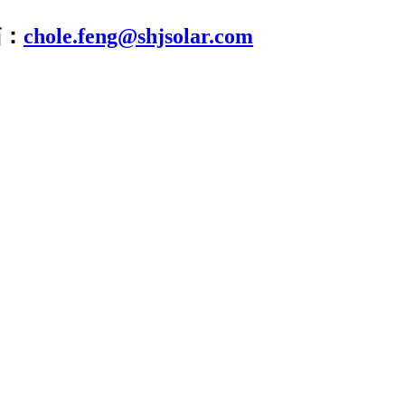
箱：
chole.feng@shjsolar.com