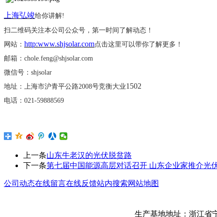
上海弘竣
给你讲解
!
扫二维码关注本公司公众号，第一时间了解动态！
http:www.shjsolar.com
网站：
点击这里可以带你了解更多！
邮箱：
chole.feng@shjsolar.com
微信号：
shjsolar
1502
地址：上海市沪青平公路
2008号竞衡大业
电话：
021-59888569
上一条
山东牛老汉的光伏脱贫路
下一条
第七届中国能源高层对话召开 山东企业家推介光
公司动态
在线留言
在线反馈
站内搜索
网站地图
生产基地地址：浙江省宁