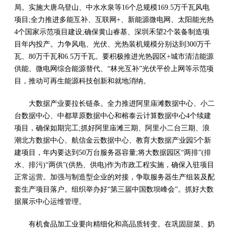
局。实施大唐乌登山、中水水泉等16个总规模169.5万千瓦风电
项目;全力推进多能互补、互联网+、新能源微电网、太阳能光热
4个国家示范项目建设;确保黄山睿基、深圳禾望2个装备制造项
目年内投产。力争风电、光伏、光热装机规模分别达到300万千
瓦、80万千瓦和6.5万千瓦。要积极推进光热园区+城市清洁能源
供能、微电网综合能源替代、“林光互补”光伏平价上网等示范项
目，推动可再生能源科技创新和就地消纳。
大数据产业要拉长链条。全力推进阿里庙滩数据中心、小二
台数据中心、中都草原数据中心和榕泰云计算数据中心4个续建
项目，确保如期完工;抓好阿里庙滩三期、阿里小二台三期、浪
潮北方数据中心、航信金云数据中心、教育大数据产业园5个新
建项目，年内要达到50万台服务器容量;将大数据园区“两排”(排
水、排污)“两供”(供热、供电)作为市政工程实施，确保入驻项目
正常运营。加强与制造型企业的对接，争取服务器生产组装及配
套生产项目落户。组织举办好“第三届中国数坝峰会”。抓好大数
据展示中心运维管理。
有机食品加工业要向精细化和高品质转变。在巩固甜菜、奶