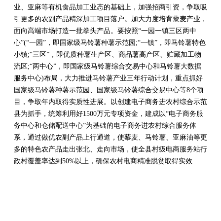
业、亚麻等有机食品加工业态的基础上，加强招商引资，争取吸
引更多的农副产品精深加工项目落户。加大力度培育藜麦产业，
面向高端市场打造一批拳头产品。要按照“一园一镇三区两中
心”(“一园”，即国家级马铃薯种薯示范园;“一镇”，即马铃薯特色
小镇;“三区”，即优质种薯生产区、商品薯高产区、贮藏加工物
流区;“两中心”，即国家级马铃薯综合交易中心和马铃薯大数据
服务中心)布局，大力推进马铃薯产业三年行动计划，重点抓好
国家级马铃薯种薯示范园、国家级马铃薯综合交易中心等8个项
目，争取年内取得实质性进展。以创建电子商务进农村综合示范
县为抓手，统筹利用好1500万元专项资金，建成以“电子商务服
务中心和仓储配送中心”为基础的电子商务进农村综合服务体
系，通过做优农副产品上行通道，使藜麦、马铃薯、亚麻油等更
多的特色农产品走出张北、走向市场，使全县村级电商服务站行
政村覆盖率达到50%以上，确保农村电商精准脱贫取得实效