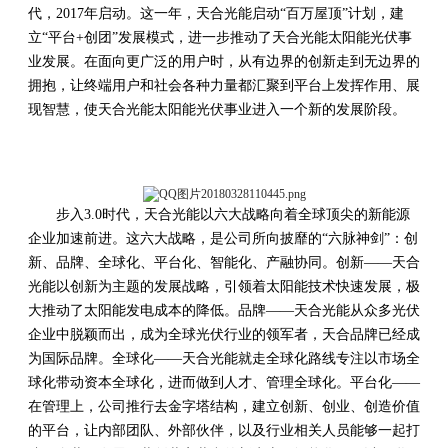
代，2017年启动。这一年，天合光能启动“百万屋顶”计划，建
立“平台+创团”发展模式，进一步推动了天合光能太阳能光伏事
业发展。在面向更广泛的用户时，从有边界的创新走到无边界的
拥抱，让终端用户和社会各种力量都汇聚到平台上发挥作用、展
现智慧，使天合光能太阳能光伏事业进入一个新的发展阶段。
步入3.0时代，天合光能以六大战略向着全球顶尖的新能源
企业加速前进。这六大战略，是公司所向披靡的“六脉神剑”：创
新、品牌、全球化、平台化、智能化、产融协同。创新——天合
光能以创新为主题的发展战略，引领着太阳能技术快速发展，极
大推动了太阳能发电成本的降低。品牌——天合光能从众多光伏
企业中脱颖而出，成为全球光伏行业的领军者，天合品牌已经成
为国际品牌。全球化——天合光能就走全球化路线专注以市场全
球化带动资本全球化，进而做到人才、管理全球化。平台化——
在管理上，公司推行去金字塔结构，建立创新、创业、创造价值
的平台，让内部团队、外部伙伴，以及行业相关人员能够一起打