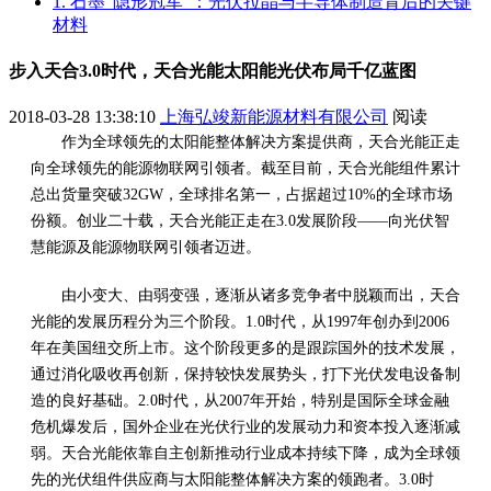
1. 石墨“隐形冠军”：光伏拉晶与半导体制造背后的关键
材料
步入天合3.0时代，天合光能太阳能光伏布局千亿蓝图
2018-03-28 13:38:10
上海弘竣新能源材料有限公司
阅读
作为全球领先的太阳能整体解决方案提供商，天合光能正走
向全球领先的能源物联网引领者。截至目前，天合光能组件累计
总出货量突破32GW，全球排名第一，占据超过10%的全球市场
份额。创业二十载，天合光能正走在3.0发展阶段——向光伏智
慧能源及能源物联网引领者迈进。
由小变大、由弱变强，逐渐从诸多竞争者中脱颖而出，天合
光能的发展历程分为三个阶段。1.0时代，从1997年创办到2006
年在美国纽交所上市。这个阶段更多的是跟踪国外的技术发展，
通过消化吸收再创新，保持较快发展势头，打下光伏发电设备制
造的良好基础。2.0时代，从2007年开始，特别是国际全球金融
危机爆发后，国外企业在光伏行业的发展动力和资本投入逐渐减
弱。天合光能依靠自主创新推动行业成本持续下降，成为全球领
先的光伏组件供应商与太阳能整体解决方案的领跑者。3.0时