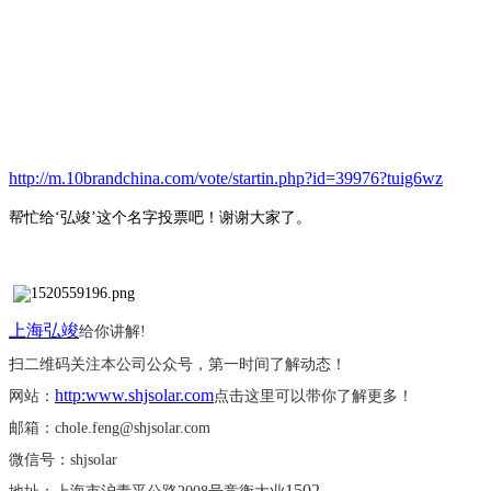
http://m.10brandchina.com/vote/startin.php?id=39976?tuig6wz
帮忙给
‘弘竣’这个名字投票吧！谢谢大家了。
上海弘竣
给你讲解
!
扫二维码关注本公司公众号，第一时间了解动态！
http:www.shjsolar.com
网站：
点击这里可以带你了解更多！
邮箱：
chole.feng@shjsolar.com
微信号：
shjsolar
1502