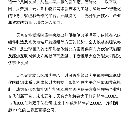
造一个共同发展、共创共享共赢的新生态。智能化——以互联
网、大数据、云计算和物联网等新技术为主题，构建一个智能化
的业务、管理和合作的平台。产融协同——充分融合技术、产业
和资本的力量，增强综合实力。
天合光能积极响应中央发出的供给侧改革号召，依托在光伏
组件制造及光伏电站开发运维等方面的优势，全力以赴实现战略
转型，从全球领先的太阳能整体解决方案提供商向光伏智慧能源
及能源互联网解决方案提供商迈进，不断推动天合光能太阳能光
伏事业发展。
天合光能将以区域为中心、以可再生能源为主体来构建低碳
化的能源体系，构建起以大数据、智能互联为平台的能源共享机
制，成为光伏智慧能源与能源互联网整体解决方案的领先企业和
光伏创新平台。未来五年，天合光能将致力于打造销售1000亿、
市值1000亿的双千亿公司;未来十年成为销售超2000亿，净利润
超150亿的世界五百强公司。