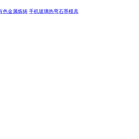
有色金属炼铸
手机玻璃热弯石墨模具