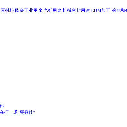
原材料
陶瓷工业用途
光纤用途
机械密封用途
EDM加工
冶金和
料
在打一场“翻身仗”