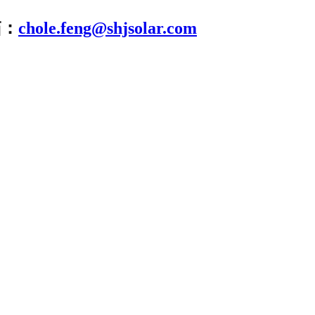
箱：
chole.feng@shjsolar.com