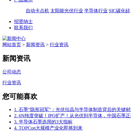
自动卡点机
太阳能光伏行业
半导体行业
SIC碳化硅
招贤纳士
联系我们
网站首页
>
新闻资讯
>
行业资讯
新闻资讯
公司动态
行业资讯
您可能喜欢
1. 石墨“隐形冠军”：光伏拉晶与半导体制造背后的关键材
2. 6N纯度突破！IPO扩产！从光伏到半导体，中国石墨正
3. 半导体石墨选用的3大指标
4. TOPCon大规模产业化即将到来