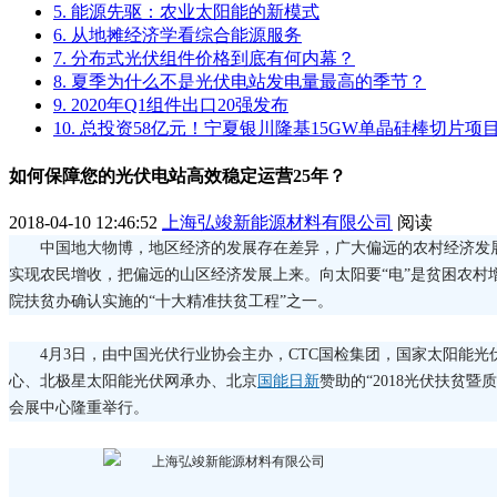
5. 能源先驱：农业太阳能的新模式
6. 从地摊经济学看综合能源服务
7. 分布式光伏组件价格到底有何内幕？
8. 夏季为什么不是光伏电站发电量最高的季节？
9. 2020年Q1组件出口20强发布
10. 总投资58亿元！宁夏银川隆基15GW单晶硅棒切片
如何保障您的光伏电站高效稳定运营25年？
2018-04-10 12:46:52
上海弘竣新能源材料有限公司
阅读
中国地大物博，地区经济的发展存在差异，广大偏远的农村经济发
实现农民增收，把偏远的山区经济发展上来。向太阳要“电”是贫困农村
院扶贫办确认实施的“十大精准扶贫工程”之一。
4月3日，由中国光伏行业协会主办，CTC国检集团，国家太阳能
心、北极星太阳能光伏网承办、北京
国能日新
赞助的“2018光伏扶贫
会展中心隆重举行。