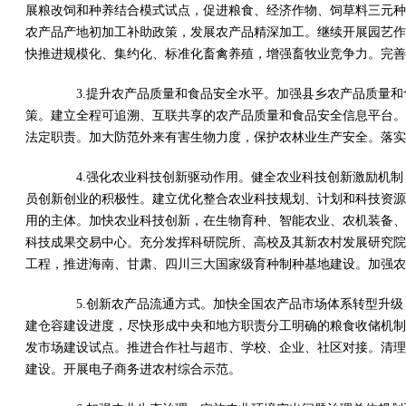
展粮改饲和种养结合模式试点，促进粮食、经济作物、饲草料三元种
农产品产地初加工补助政策，发展农产品精深加工。继续开展园艺作
快推进规模化、集约化、标准化畜禽养殖，增强畜牧业竞争力。完
3.提升农产品质量和食品安全水平。加强县乡农产品质量和
策。建立全程可追溯、互联共享的农产品质量和食品安全信息平台。
法定职责。加大防范外来有害生物力度，保护农林业生产安全。落实
4.强化农业科技创新驱动作用。健全农业科技创新激励机制
员创新创业的积极性。建立优化整合农业科技规划、计划和科技资源
用的主体。加快农业科技创新，在生物育种、智能农业、农机装备、
科技成果交易中心。充分发挥科研院所、高校及其新农村发展研究院
工程，推进海南、甘肃、四川三大国家级育种制种基地建设。加强农
5.创新农产品流通方式。加快全国农产品市场体系转型升级
建仓容建设进度，尽快形成中央和地方职责分工明确的粮食收储机制
发市场建设试点。推进合作社与超市、学校、企业、社区对接。清理
建设。开展电子商务进农村综合示范。