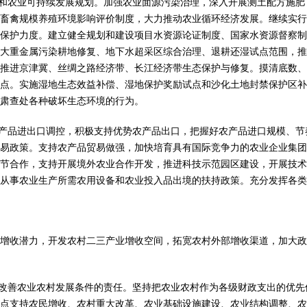
和农业可持续发展规划。加强农业面源污染治理，深入开展测土配方施肥
畜禽规模养殖环境影响评价制度，大力推动农业循环经济发展。继续实行
保护力度。建立健全规划和建设项目水资源论证制度、国家水资源督察制
大重金属污染耕地修复、地下水超采区综合治理、退耕还湿试点范围，推
推进京津冀、丝绸之路经济带、长江经济带生态保护与修复。摸清底数、
点。实施湿地生态效益补偿、湿地保护奖励试点和沙化土地封禁保护区补
肃查处各种破坏生态环境的行为。
产品进出口调控，积极支持优势农产品出口，把握好农产品进口规模、节
易政策。支持农产品贸易做强，加快培育具有国际竞争力的农业企业集团
节合作，支持开展境外农业合作开发，推进科技示范园区建设，开展技术
从事农业生产所需农用设备和农业投入品出境的扶持政策。充分发挥各类
收潜力，开发农村二三产业增收空间，拓宽农村外部增收渠道，加大政
改善农业农村发展条件的责任。坚持把农业农村作为各级财政支出的优先
点支持农民增收、农村重大改革、农业基础设施建设、农业结构调整、农