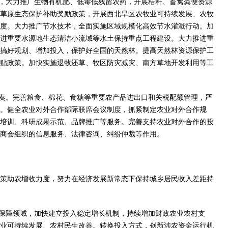
，大力推广生物有机肥、低毒低残留农药，开展秸秆、畜禽粪便资源
草原生态保护补助奖励政策，开展西北旱区农牧业可持续发展、农牧
度。大力推广节水技术，全面实施区域规模化高效节水灌溉行动。加
进重要水源地生态清洁小流域等水土保持重点工程建设。大力推进重
搞好规划、增加投入，保护好全国的天然林。提高天然林资源保护工
贴政策。加快实施退牧还草、牧区防灾减灾、南方草地开发利用等工
奏。完善粮食、棉花、食糖等重要农产品进出口和关税配额管理，严
。健全农业对外合作部际联席会议制度，抓紧制定农业对外合作规
培训、科研成果示范、品牌推广等服务。完善支持农业对外合作的投
商会组织的信息服务、法律咨询、纠纷仲裁等作用。
策助农增收力度，努力在经济发展新常态下保持城乡居民收入差距持
保障领域，加快建立投入稳定增长机制，持续增加财政农业农村支
业可持续发展、农村民生改善。转换投入方式，创新涉农资金运行机