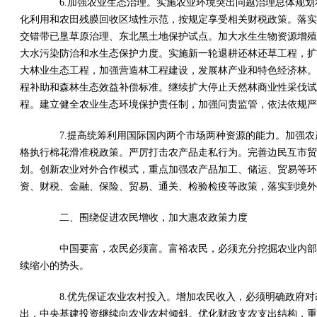
6.加强农业生态治理。实施农业环境突出问题治理总体规划
化利用和农田残膜回收区域性示范，按规定享受相关财税政策。落实
交错带已垦草原治理、东北黑土地保护试点。加大水生生物资源增殖
大水污染防治和水生态保护力度。实施新一轮退耕还林还草工程，扩
大林业生态工程，加强营造林工程建设，发展林产业和特色经济林。
程补助和森林生态效益补偿标准。继续扩大停止天然林商业性采伐试
程。建立健全农业生态环境保护责任制，加强问责监管，依法依规严
7.提高统筹利用国际国内两个市场两种资源的能力。加强农
格执行棉花滑准税政策。严厉打击农产品走私行为。完善边民互市贸
划。创新农业对外合作模式，重点加强农产品加工、储运、贸易等环
资、财税、金融、保险、贸易、通关、检验检疫等政策，落实到境外
二、围绕促进农民增收，加大惠农政策力度
中国要富，农民必须富。富裕农民，必须充分挖掘农业内部增
续缩小的势头。
8.优先保证农业农村投入。增加农民收入，必须明确政府对
出，中央基建投资继续向农业农村倾斜。优化财政支农支出结构，重