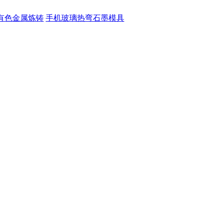
有色金属炼铸
手机玻璃热弯石墨模具