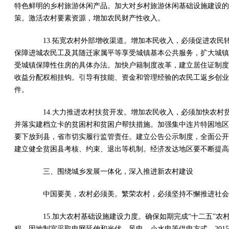
特色鲜明的乡村旅游休闲产品。加大对乡村旅游休闲基础设施建设的
策。激活农村要素资源，增加农民财产性收入。
13.拓宽农村外部增收渠道。增加本民收入，必须促进农民
保障进城农民工及其随迁家属平等享受城镇基本公共服务，扩大城镇
受城镇保障性住房的具体办法。加快户籍制度改革，建立居住证制度
收益分配权相挂钩。引导有技能、资金和管理经验的农民工返乡创业
件。
14.大力推进农村扶贫开发。增加农民收入，必须加快农村
并落实建档立卡的贫困村和贫困户帮扶措施。加强集中连片特困地区
要下放到县，省市切实履行监管责任。建立公告公示制度，全面公开
建立健全贫困县考核、约束、退出等机制。经济发达地区要不断提高
三、围绕城乡发展一体化，深入推进新农村建设
中国要美，农村必须美。繁荣农村，必须坚持不懈推进社会主
15.加大农村基础设施建设力度。确保如期完成“十二五”农
程。因地制宜采取电网延伸和光伏、风电、小水电等供电方式，20