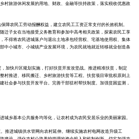
乡村旅游休闲发展的用地、财政、金融等扶持政策，落实税收优惠政
法保障农民工劳动报酬权益，建立农民工工资正常支付的长效机制。
随迁子女在当地接受义务教育和参加中高考相关政策，探索农民工享
，不得将农民进城落户与退出土地承包经营权、宅基地使用权、集体
部中小城市、小城镇产业发展环境，为农民就地就近转移就业创造条
度，加快片区规划实施，打好扶贫开发攻坚战。推进精准扶贫，制定
整村推进、移民搬迁、乡村旅游扶贫等工程。扶贫项目审批权原则上
建社会参与扶贫开发平台。完善干部驻村帮扶制度。加强贫困监测，
进城乡基本公共服务均等化，让农村成为农民安居乐业的美丽家园。
策。推进城镇供水管网向农村延伸。继续实施农村电网改造升级工
公路建设。强化农村公路养护管理的资金投入和机制创新，切实加强农