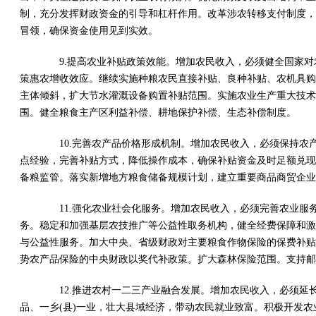
制，充分发挥财政资金的引导和杠杆作用。改革涉农转移支付制度，
冒领，确保资金使用见到实效。
9.提高农业补贴政策效能。增加农民收入，必须健全国家对农
策惠农增收效应。继续实施种粮农民直接补贴、良种补贴、农机具购
主体倾斜，扩大节水灌溉设备购置补贴范围。实施农业生产重大技术
围。健全粮食主产区利益补偿、耕地保护补偿、生态补偿制度。
10.完善农产品价格形成机制。增加农民收入，必须保持农
点经验，完善补贴方式，降低操作成本，确保补贴资金及时足额兑现
备粮监管。落实新增地方粮食储备规模计划，建立重要商品商贸企业
11.强化农业社会化服务。增加农民收入，必须完善农业服
务。稳定和加强基层农技推广等公益性取务机构，健全经费保障和激
与公益性服务。加大中央、省级财政对主要粮食作物保险的保费补贴
势农产品保险的中央财政以奖代补政策。扩大森林保险范围。支持邮
12.推进农村一二三产业融合发展。增加农民收入，必须延
品、一乡(县)一业，壮大县域经济，带动农民就业致富。积极开发