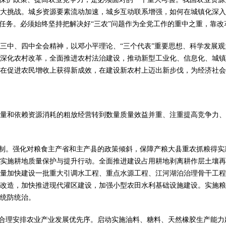
大挑战。城乡资源要素流动加速，城乡互动联系增强，如何在城镇化深入
大任务。必须始终坚持把解决好“三农”问题作为全党工作的重中之重，靠
三中、四中全会精神，以邓小平理论、“三个代表”重要思想、科学发展
深化农村改革，全面推进农村法治建设，推动新型工业化、信息化、城镇
在促进农民增收上获得新成效，在建设新农村上迈出新步伐，为经济社会
和依赖资源消耗的粗放经营转到数量质量效益并重、注重提高竞争力、
制。强化对粮食主产省和主产县的政策倾斜，保障产粮大县重农抓粮得实
实施耕地质量保护与提升行动。全面推进建设占用耕地剥离耕作层土壤再
量加快建设一批重大引调水工程、重点水源工程、江河湖泊治理骨干工程
改造，加快推进现代灌区建设，加强小型农田水利基础设施建设。实施粮
统防统治。
合理安排农业产业发展优先序。启动实施油料、糖料、天然橡胶生产能力