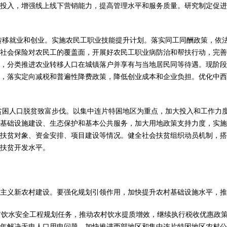
投入，增强线上线下营销能力，提高管理水平和服务质量。研究制定促进
转移就业和创业。实施农民工职业技能提升计划。落实同工同酬政策，依
社会保险对农民工的覆盖面，开展好农民工职业病防治和帮扶行动，完善
，分类推进农业转移人口在城镇落户并享有与当地居民同等待遇。现阶段
，落实定向减税和普遍性降费政策，降低创业成本和企业负担。优化中西
贫困人口脱贫致富步伐。以集中连片特困地区为重点，加大投入和工作力
基础设施建设、生态保护和基本公共服务，加大用地政策支持力度，实施
扶贫对象、资金安排、项目建设等情况。健全社会扶贫组织动员机制，搭
扶贫开发水平。
义新农村建设。要强化规划引领作用，加快提升农村基础设施水平，推
村饮水安全工程规划任务，推动农村饮水提质增效，继续执行税收优惠政
15年解决无电人口用电问题。加快推进西部地区和集中连片特困地区农村