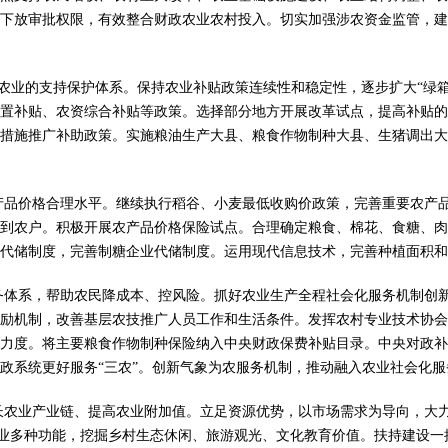
下放审批权限，有效整合财政农业农村投入。切实加强涉农资金监管，建
业的支持保护体系。保持农业补贴政策连续性和稳定性，逐步扩大“绿箱”
置补贴、农资综合补贴等政策。选择部分地方开展改革试点，提高补贴的
措施推广补助政策。实施粮油生产大县、粮食作物制种大县、生猪调出大
产品价格合理水平。继续执行稻谷、小麦最低收购价政策，完善重要农产
到农户。积极开展农产品价格保险试点。合理确定粮食、棉花、食糖、肉
代储制度，完善制糖企业代储制度。运用现代信息技术，完善种植面积和
务体系，帮助农民降成本、控风险。抓好农业生产全程社会化服务机制创
励机制，改善基层农技推广人员工作和生活条件。发挥农村专业技术协会
力度。将主要粮食作物制种保险纳入中央财政保费补贴目录。中央对政补
政系统更好服务“三农”。创新气象为农服务机制，推动融入农业社会化服
长农业产业链、提高农业附加值。立足资源优势，以市场需求为导向，大
农业多种功能，挖掘乡村生态休闲、旅游观光、文化教育价值。扶持建设