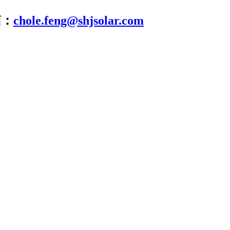
箱：
chole.feng@shjsolar.com