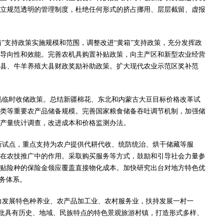
立规范透明的管理制度，杜绝任何形式的挤占挪用、层层截留、虚报
支持政策实施规模和范围，调整改进“黄箱”支持政策，充分发挥政
导向性和效能。完善农机具购置补贴政策，向主产区和新型农业经营
县、牛羊养殖大县财政奖励补助政策。扩大现代农业示范区奖补范
品临时收储政策。总结新疆棉花、东北和内蒙古大豆目标价格改革试
类等重要农产品储备规模。完善国家粮食储备吞吐调节机制，加强储
产量统计调查，改进成本和价格监测办法。
新试点，重点支持为农户提供代耕代收、统防统治、烘干储藏等服
在农技推广中的作用。采取购买服务等方式，鼓励和引导社会力量参
贴险种的保险金领应覆盖直接物化成本。加快研究出台对地方特色优
务体系。
力发展特色种养业、农产品加工业、农村服务业，扶持发展一村一
一批具有历史、地域、民族特点的特色景观旅游村镇，打造形式多样、