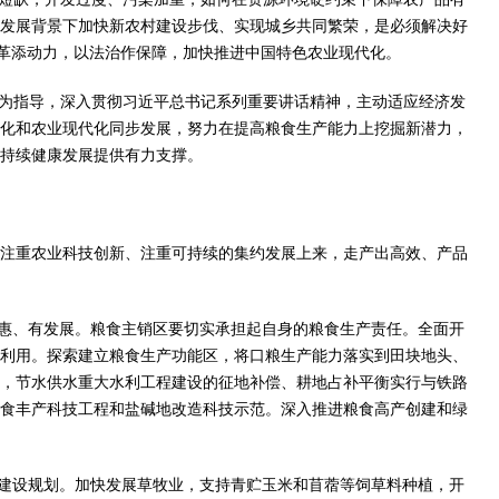
发展背景下加快新农村建设步伐、实现城乡共同繁荣，是必须解决好
改革添动力，以法治作保障，加快推进中国特色农业现代化。
观为指导，深入贯彻习近平总书记系列重要讲话精神，主动适应经济发
化和农业现代化同步发展，努力在提高粮食生产能力上挖掘新潜力，
持续健康发展提供有力支撑。
注重农业科技创新、注重可持续的集约发展上来，走产出高效、产品
惠、有发展。粮食主销区要切实承担起自身的粮食生产责任。全面开
利用。探索建立粮食生产功能区，将口粮生产能力落实到田块地头、
，节水供水重大水利工程建设的征地补偿、耕地占补平衡实行与铁路
食丰产科技工程和盐碱地改造科技示范。深入推进粮食高产创建和绿
建设规划。加快发展草牧业，支持青贮玉米和苜蓿等饲草料种植，开