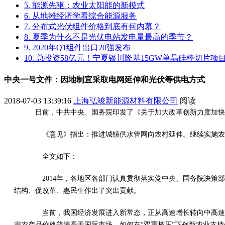
5. 能源先驱：农业太阳能的新模式
6. 从地摊经济学看综合能源服务
7. 分布式光伏组件价格到底有何内幕？
8. 夏季为什么不是光伏电站发电量最高的季节？
9. 2020年Q1组件出口20强发布
10. 总投资58亿元！宁夏银川隆基15GW单晶硅棒切片
中央一号文件：因地制宜采取电网延伸和光伏等供电方式
2018-07-03 13:39:16
上海弘竣新能源材料有限公司
阅读
日前，中共中央、国务院印发了《关于加大改革创新力度加快
《意见》指出：推进城镇供水管网向农村延伸。继续实施农村电
全文如下：
2014年，各地区各部门认真贯彻落实党中央、国务院决策部
结构、促改革、惠民生作出了突出贡献。
当前，我国经济发展进入新常态，正从高速增长转向中高速增
宗农产品价格普遍高于国际市场，如何在“双重挤压”下创新农业支