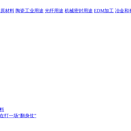
原材料
陶瓷工业用途
光纤用途
机械密封用途
EDM加工
冶金和
料
在打一场“翻身仗”