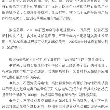
烯市场将进入高速发展期。美、欧、日、韩等地区密集发布政策，扶
持石墨烯功能器件研发和产业化应用。欧美企业占据全球石墨烯产业
链关键环节，石墨烯制备技术，复合材料、核心电子元件等应用产品
保持领先优势，亚洲石墨烯应用市场前景向好。
数据显示，2016年石墨烯全球市场规模为755万美元，随着石墨
烯制备技术进一步推动规模化应用，五至十年内市场将进入高速发展
期，到2020年市场规模可达到3.85亿美元，2025年全球规模有望达到
21.03亿美元。
根据石墨烯的不同特性和发展难度，我们总结了以下发展路径：
◆首先，目前石墨烯粉体和薄膜产品己经具备了量产的可能性，
相对应的如导电导热添加剂、防腐散热材料、复合材料及触摸屏应用
领域也有望最早实现突破。
◆其次，石墨烯高导电性、高比容量和比表面积的特性己经被尝
试用于改善超级电容的能量密度和充放电速度;另外由于其光线敏感度
是普通传感器的1000倍，传感器应用也有望作为中期目标实现。
◆最后，石墨烯想象空间最大的领域是对硅的替代，成为下一代
超高频率晶体管的基础材料，应用于高性能集成电路和新型纳米电子