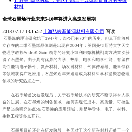
1. 石墨“隐形冠军”：光伏拉晶与半导体制造背后的关键
材料
全球石墨烯行业未来5-10年将进入高速发展期
2018-07-17 13:15:52
上海弘竣新能源材料有限公司
阅读
石墨烯的理论研究始于1947年，迄今已有70年的历史。但真正能够独
立存在的二维石墨烯晶体则是出现在2004年：英国曼彻斯特大学天文
物理学教授AndreK.Geim领导的研究小组利用微机械剥离方法首次获
得了石墨烯。由于具有优异的力学、热学、电学和磁学性能，有望在
高性能纳电子器件、复合材料、场发射材料、气体传感器、能量储存
等领域获得广泛应用，石墨烯近年来迅速成为材料科学和凝聚态物理
领域的研究热点之一。
在石墨烯首次被发现后，关于石墨烯技术的研究不断取得令人振
奋的进展。在石墨烯的制备领域，如何实现低成本、高质量、可控生
产是当前研究热点;在石墨烯的应用领域，则是半导体、电子、材料、
生物工程等多点开花。
石墨烯目前还处在研发阶段，各国对于这个新兴材料还处于一个