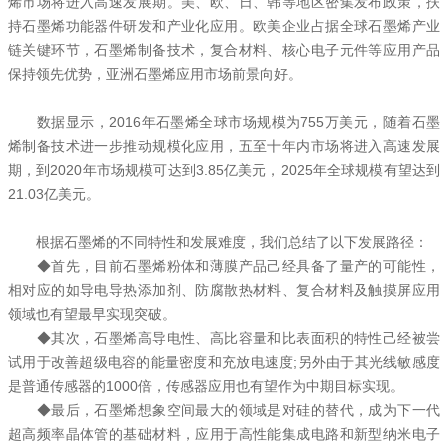
烯市场将进入高速发展期。美、欧、日、韩等地区密集发布政策，扶
持石墨烯功能器件研发和产业化应用。欧美企业占据全球石墨烯产业
链关键环节，石墨烯制备技术，复合材料、核心电子元件等应用产品
保持领先优势，亚洲石墨烯应用市场前景向好。
数据显示，2016年石墨烯全球市场规模为755万美元，随着石墨
烯制备技术进一步推动规模化应用，五至十年内市场将进入高速发展
期，到2020年市场规模可达到3.85亿美元，2025年全球规模有望达到
21.03亿美元。
根据石墨烯的不同特性和发展难度，我们总结了以下发展路径：
◆首先，目前石墨烯粉体和薄膜产品己经具备了量产的可能性，
相对应的如导电导热添加剂、防腐散热材料、复合材料及触摸屏应用
领域也有望最早实现突破。
◆其次，石墨烯高导电性、高比容量和比表面积的特性己经被尝
试用于改善超级电容的能量密度和充放电速度;另外由于其光线敏感度
是普通传感器的1000倍，传感器应用也有望作为中期目标实现。
◆最后，石墨烯想象空间最大的领域是对硅的替代，成为下一代
超高频率晶体管的基础材料，应用于高性能集成电路和新型纳米电子