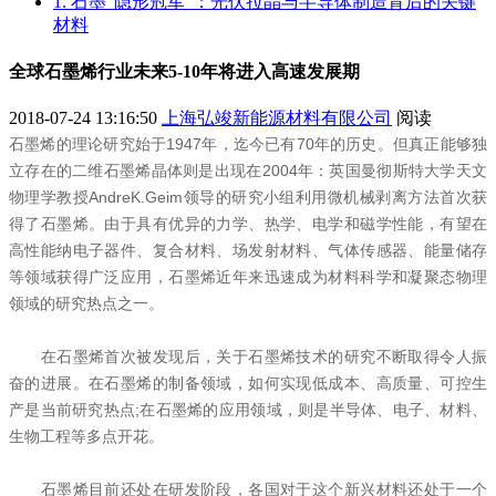
1. 石墨“隐形冠军”：光伏拉晶与半导体制造背后的关键
材料
全球石墨烯行业未来5-10年将进入高速发展期
2018-07-24 13:16:50
上海弘竣新能源材料有限公司
阅读
石墨烯的理论研究始于1947年，迄今已有70年的历史。但真正能够独
立存在的二维石墨烯晶体则是出现在2004年：英国曼彻斯特大学天文
物理学教授AndreK.Geim领导的研究小组利用微机械剥离方法首次获
得了石墨烯。由于具有优异的力学、热学、电学和磁学性能，有望在
高性能纳电子器件、复合材料、场发射材料、气体传感器、能量储存
等领域获得广泛应用，石墨烯近年来迅速成为材料科学和凝聚态物理
领域的研究热点之一。
在石墨烯首次被发现后，关于石墨烯技术的研究不断取得令人振
奋的进展。在石墨烯的制备领域，如何实现低成本、高质量、可控生
产是当前研究热点;在石墨烯的应用领域，则是半导体、电子、材料、
生物工程等多点开花。
石墨烯目前还处在研发阶段，各国对于这个新兴材料还处于一个